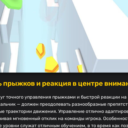
ь прыжков и реакция в центре внима
руг точного управления прыжками и быстрой реакции н
мальчик — должен преодолевать разнообразные препятст
ые траектории движения. Управление отлично адаптиро
ечивая мгновенный отклик на команды игрока. Особеннос
 уровни служат отличным обучением, в то время как по