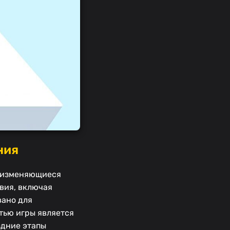
ния
а изменяющиеся
вия, включая
вано для
тью игры является
здние этапы