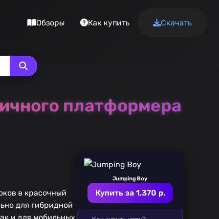
Обзоры
Как купить
Скачать
амичного платформера
Jumping Boy
оков в красочный
Купить за 1,370 р.
ьно для гибридной
так и для мобильных
Как купить игру?