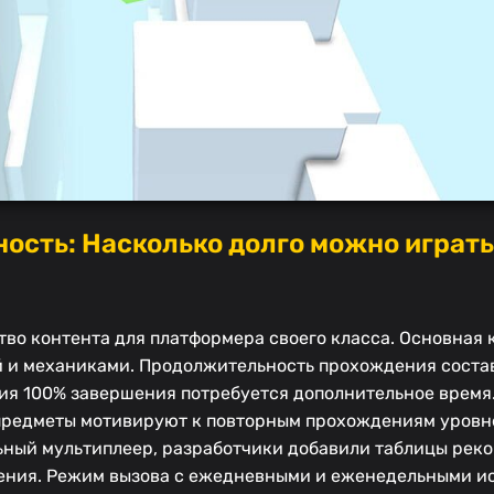
ность: Насколько долго можно играть
тво контента для платформера своего класса. Основная
й и механиками. Продолжительность прохождения соста
ния 100% завершения потребуется дополнительное время
предметы мотивируют к повторным прохождениям уровн
льный мультиплеер, разработчики добавили таблицы рек
дения. Режим вызова с ежедневными и еженедельными 