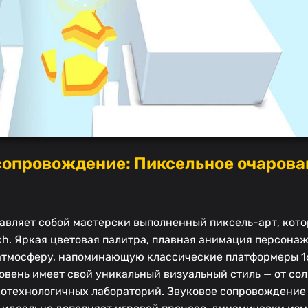
сопровождение: Пиксельное очарова
авляет собой мастерски выполненный пиксель-арт, кот
ch. Яркая цветовая палитра, плавная анимация персонаж
тмосферу, напоминающую классические платформеры 16
вень имеет свой уникальный визуальный стиль — от со
котехнологичных лабораторий. Звуковое сопровождение