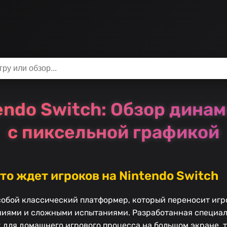
endo Switch: Обзор дин
с пиксельной графикой
то ждет игроков на Nintendo Switch
 собой классический платформер, который переносит игр
иями и сложными испытаниями. Разработанная специал
к для домашнего игрового процесса на большом экране, 