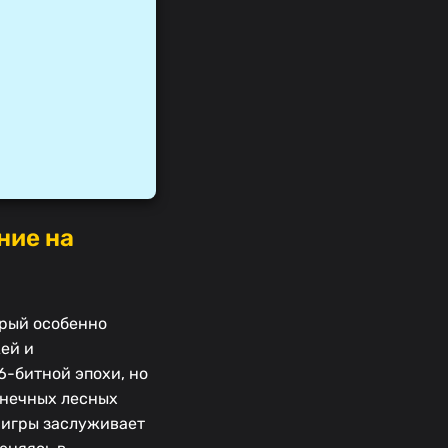
ние на
орый особенно
ей и
-битной эпохи, но
лнечных лесных
 игры заслуживает