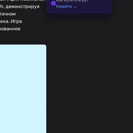
ch, демонстрируя
Узнайте →
 точном
еха. Игра
рованное