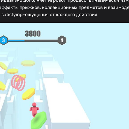
идеально дополняет игровой процесс, динамически изм
 эффекты прыжков, коллекционных предметов и взаимод
satisfying-ощущения от каждого действия.