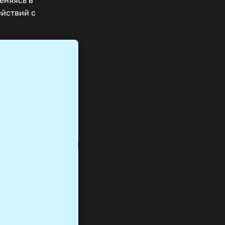
еняясь в
ействий с