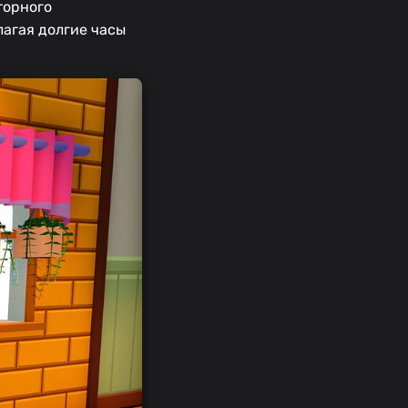
торного
лагая долгие часы