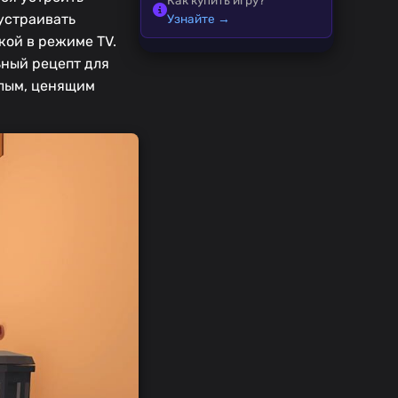
 устраивать
Узнайте →
кой в режиме TV.
ьный рецепт для
слым, ценящим