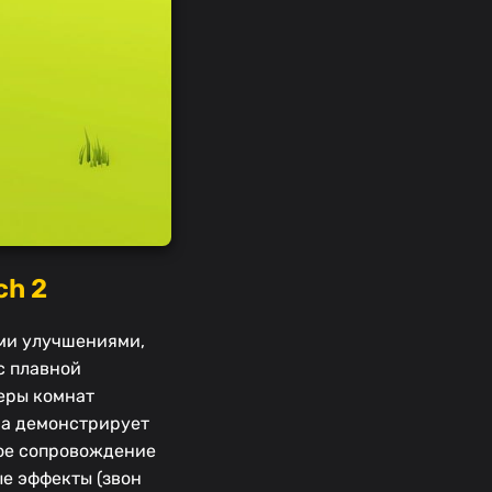
ch 2
ыми улучшениями,
с плавной
еры комнат
ра демонстрирует
вое сопровождение
е эффекты (звон