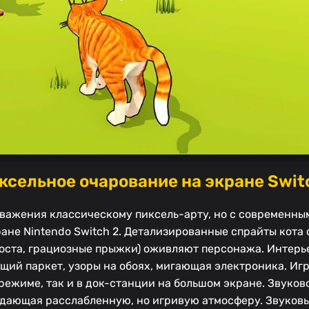
ксельное очарование на экране Swit
уважения классическому пиксель-арту, но с современн
ане Nintendo Switch 2. Детализированные спрайты кота 
воста, грациозные прыжки) оживляют персонажа. Интерь
щий паркет, узоры на обоях, мигающая электроника. Иг
 режиме, так и в док-станции на большом экране. Звуко
здающая расслабленную, но игривую атмосферу. Звуковы