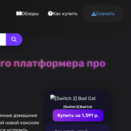
Обзоры
Как купить
Скачать
ного платформера про
[Switch 2] Bad Cat
бычные домашние
Купить за 1,391 р.
ей новой консоли
мся устроить
Как купить игру?