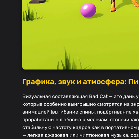
Графика, звук и атмосфера: Пи
Визуальная составляющая Bad Cat — это дань 
которые особенно выигрышно смотрятся на экр
анимацией (выгибание спины, подёргивание х
проработаны с любовью к мелочам: отсвечиваю
стабильную частоту кадров как в портативном
— лёгкая джазовая или чиптюновая музыка, со