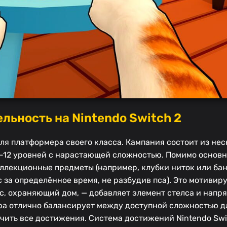
льность на Nintendo Switch 2
ля платформера своего класса. Кампания состоит из не
0-12 уровней с нарастающей сложностью. Помимо основн
ллекционные предметы (например, клубки ниток или банк
 за определённое время, не разбудив пса). Это мотивир
с, охраняющий дом, — добавляет элемент стелса и напр
гра отлично балансирует между доступной сложностью д
чить все достижения. Система достижений Nintendo Swi