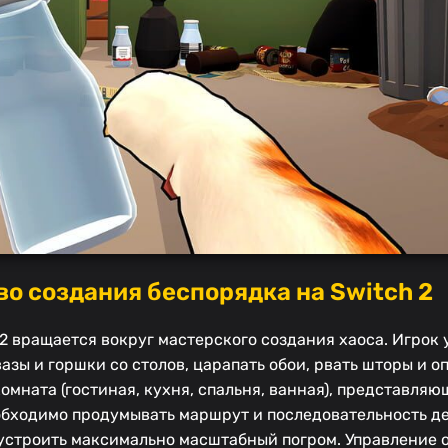
во создания беспорядка на Switch 2
 2 вращается вокруг мастерского создания хаоса. Игрок 
азы и горшки со столов, царапать обои, рвать шторы и 
омната (гостиная, кухня, спальня, ванная), представляю
бходимо продумывать маршрут и последовательность де
) устроить максимально масштабный погром. Управление