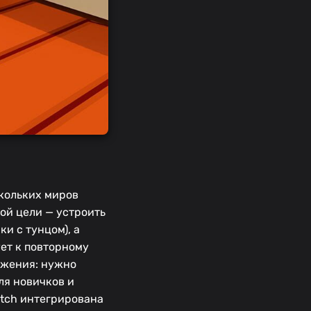
скольких миров
ой цели — устроить
и с тунцом), а
ует к повторному
яжения: нужно
ля новичков и
tch интегрирована