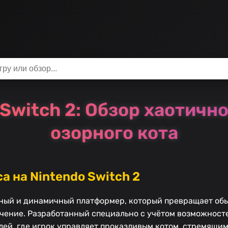
 Switch 2: Обзор хаотич
озорного кота
а на Nintendo Switch 2
ельный и динамичный платформер, который превращает о
чение. Разработанный специально с учётом возможност
лей, где игрок управляет проказливым котом, стремящи