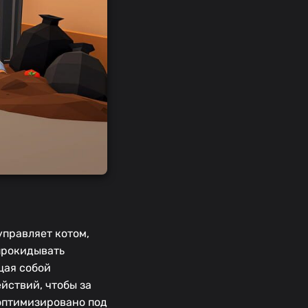
управляет котом,
опрокидывать
щая собой
йствий, чтобы за
 оптимизировано под