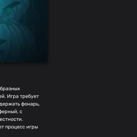
образных
ей. Игра требует
 держать фонарь,
ферный, с
естности.
ет процесс игры