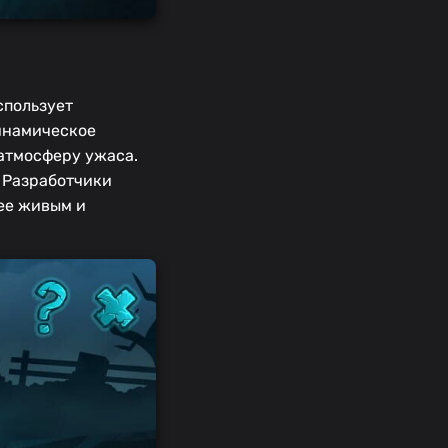
спользует
инамическое
атмосферу ужаса.
. Разработчики
ее живым и