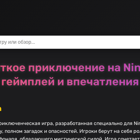
уткое приключение на Nin
геймплей и впечатления
n
риключенческая игра, разработанная специально для Nin
, полном загадок и опасностей. Игроки берут на себя р
фонаря, обладающего мистической силой. Игра сочетае