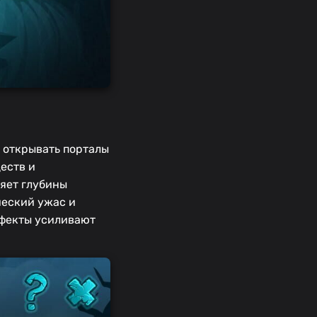
ю открывать порталы
еств и
ляет глубины
ческий ужас и
ффекты усиливают