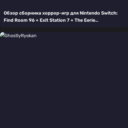
Обзор сборника хоррор-игр для Nintendo Switch:
Find Room 96 + Exit Station 7 + The Eerie
Surroundings + HighScore Anomaly Shop + HighScore
Anomaly Underground — Пять путей в ужас