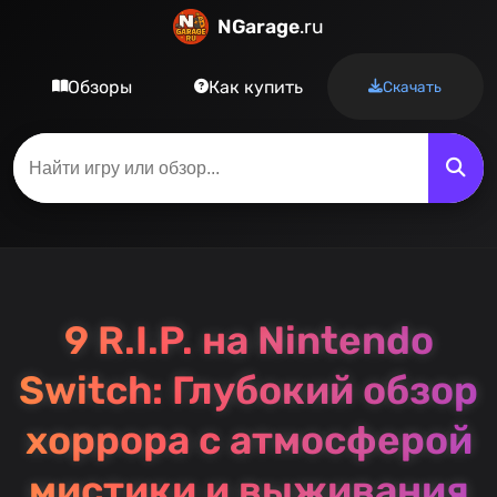
NGarage
.ru
Обзоры
Как купить
Скачать
9 R.I.P. на Nintendo
Switch: Глубокий обзор
хоррора с атмосферой
мистики и выживания