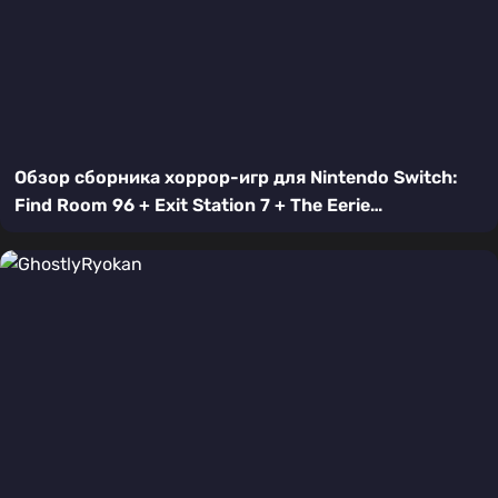
Обзор сборника хоррор-игр для Nintendo Switch:
Find Room 96 + Exit Station 7 + The Eerie
Surroundings + HighScore Anomaly Shop + HighScore
Anomaly Underground — Пять путей в ужас