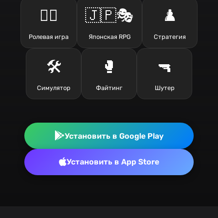
🧙‍♂️
🇯🇵🎭
♟️
Ролевая игра
Японская RPG
Стратегия
🛠️
🥊
🔫
Симулятор
Файтинг
Шутер
Установить в Google Play
Установить в App Store