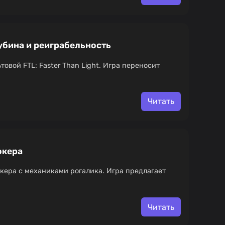
лубина и реиграбельность
товой FTL: Faster Than Light. Игра переносит
Читать
окера
окера с механиками рогалика. Игра предлагает
Читать