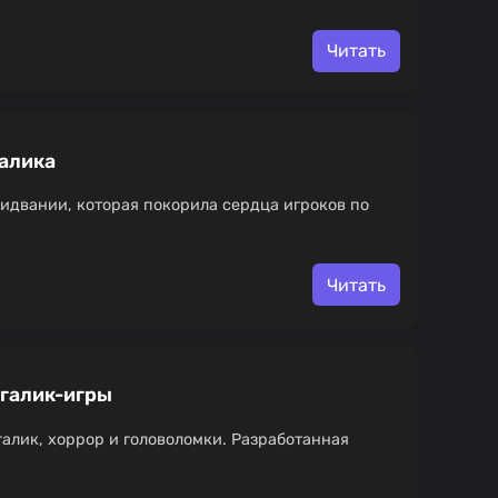
Читать
галика
оидвании, которая покорила сердца игроков по
Читать
огалик-игры
галик, хоррор и головоломки. Разработанная