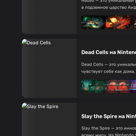
Hades — это уникальный р
в подземное царство Аида,
Dead Cells на Nint
Dead Cells — это уникал
чувствует себя как дома,
Slay the Spire на N
Slay the Spire — это инн
всему миру. На Nintendo 