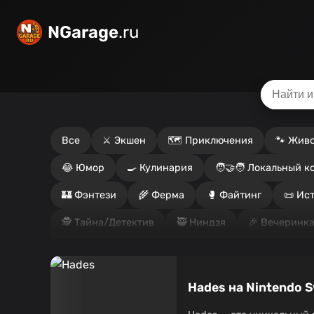
NGarage
.ru
Все
⚔️ Экшен
🗺️ Приключения
🐾 Жив
😂 Юмор
🍳 Кулинария
🧑‍🤝‍🧑 Локальный к
🏰 Фэнтези
🌾 Ферма
🥊 Файтинг
📜 Ис
🕵️ Тайна/Детектив
🥷 Ниндзя
🎉 Вечеринка
🏎️ Гонки
🧍 Реализм
🕹️ Ретро
🥁 Ритм-
🚀 Научная фантастика
🔫 Шутер
🛠️ Симул
Hades на Nintendo 
🧭 Выживание
🐠 Подводный мир
🛋️⚔️ Ло