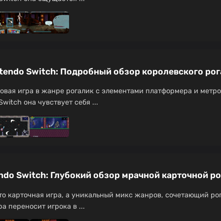
ntendo Switch: Подробный обзор королевского ро
товая игра в жанре рогалик с элементами платформера и метр
witch она чувствует себя ...
endo Switch: Глубокий обзор мрачной карточной р
осто карточная игра, а уникальный микс жанров, сочетающий ро
 переносит игрока в ...