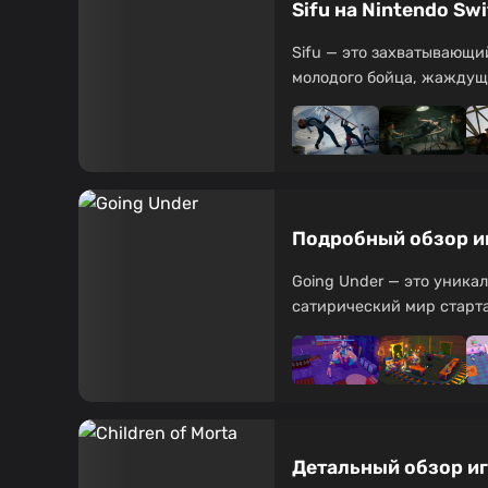
Sifu на Nintendo S
Sifu — это захватывающи
молодого бойца, жаждущег
Подробный обзор иг
Going Under — это уника
сатирический мир стартап
Детальный обзор игр