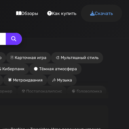
Обзоры
Как купить
Скачать
о
🃏 Карточная игра
🎨 Мультяшный стиль
 Киберпанк
🌑 Тёмная атмосфера
🕷️ Метроидвания
🎶 Музыка
формер
☢️ Постапокалипсис
🧠 Головоломка
 Песочница
🎓 Школа
 Стелс
♟️ Стратегия
🦸‍♂️ Супергерои