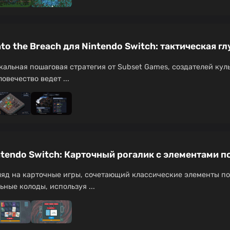
o the Breach для Nintendo Switch: тактическая г
икальная пошаговая стратегия от Subset Games, создателей куль
овечество ведет ...
intendo Switch: Карточный рогалик с элементами п
гляд на карточные игры, сочетающий классические элементы п
ные колоды, используя ...