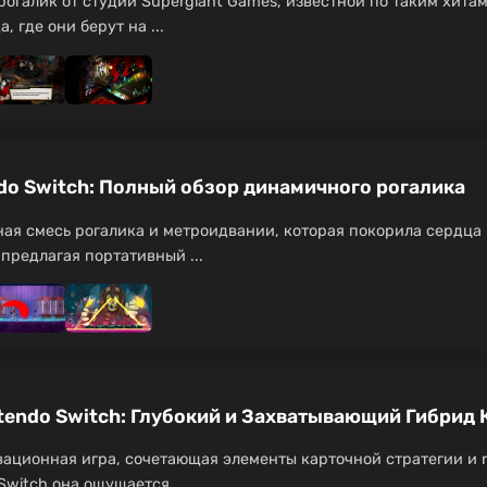
огалик от студии Supergiant Games, известной по таким хитам, 
 где они берут на ...
endo Switch: Полный обзор динамичного рогалика
ьная смесь рогалика и метроидвании, которая покорила сердца 
 предлагая портативный ...
intendo Switch: Глубокий и Захватывающий Гибрид 
овационная игра, сочетающая элементы карточной стратегии и r
Switch она ощущается ...