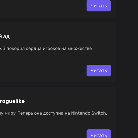
Читать
й ад
орый покорил сердца игроков на множестве
Читать
roguelike
у миру. Теперь она доступна на Nintendo Switch,
Читать