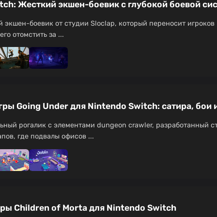
witch: Жесткий экшен-боевик с глубокой боевой си
й экшен-боевик от студии Sloclap, который переносит игроков 
о отомстить за ...
ры Going Under для Nintendo Switch: сатира, бои
льный рогалик с элементами dungeon crawler, разработанный с
ов, где подвалы офисов ...
ы Children of Morta для Nintendo Switch