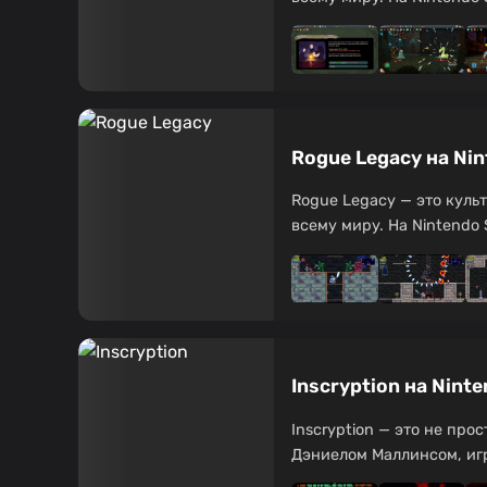
Rogue Legacy на Ni
Rogue Legacy — это куль
всему миру. На Nintendo S
Inscryption на Nint
Inscryption — это не пр
Дэниелом Маллинсом, игра