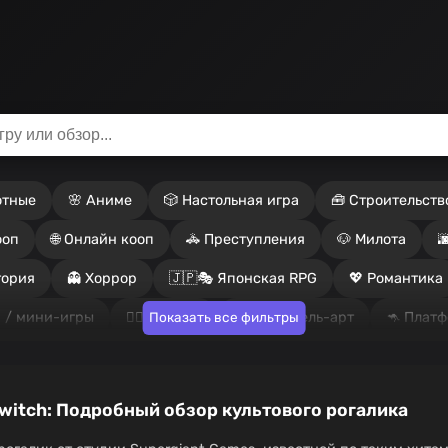
отные
🌸 Аниме
🎲 Настольная игра
🧰 Строительств
ооп
🌐 Онлайн кооп
🚓 Преступления
🐶 Милота

тория
👻 Хоррор
🇯🇵🎭 Японская RPG
💖 Романтика
 / мини-игры
🏴‍☠️ Пираты
🟦🟥 Пиксель-арт
🦘 Плат
Показать все фильтры
игра
🎲 Рогалик
🧙‍♂️ Ролевая игра
🗡️ Самураи
🧱
ятор
🎮 Одиночная игра
🪐 Космос
⚽ Спорт
🕵️‍♂️
Switch: Подробный обзор культового рогалика
кальный PvP
🧨 Онлайн PvP
🪖 Война
🧟‍♂️ Зомби