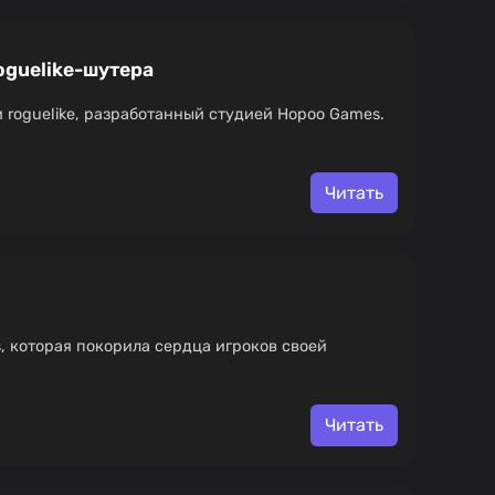
oguelike-шутера
и roguelike, разработанный студией Hopoo Games.
Читать
es, которая покорила сердца игроков своей
Читать