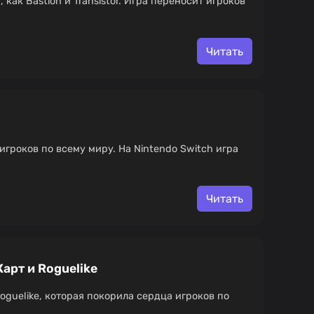
как Bastion и Transistor. Игра переносит игроков
Читать
игроков по всему миру. На Nintendo Switch игра
Читать
Карт и Roguelike
oguelike, которая покорила сердца игроков по