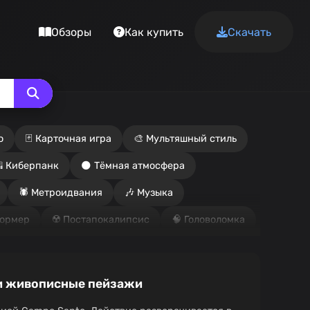
Обзоры
Как купить
Скачать
о
🃏 Карточная игра
🎨 Мультяшный стиль
 Киберпанк
🌑 Тёмная атмосфера
🕷️ Метроидвания
🎶 Музыка
формер
☢️ Постапокалипсис
🧠 Головоломка
 Песочница
🎓 Школа
 Стелс
♟️ Стратегия
🦸‍♂️ Супергерои
 и живописные пейзажи