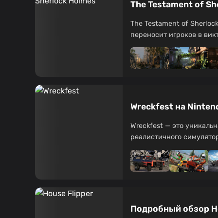
The Testament of S
The Testament of Sherlo
переносит игроков в викт
Wreckfest на Ninte
Wreckfest — это уникальн
реалистичного симулятор
Подробный обзор Ho