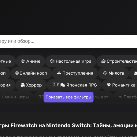
отные
🌸 Аниме
🎲 Настольная игра
🧰 Строительств
ооп
🌐 Онлайн кооп
🚓 Преступления
🐶 Милота

тория
👻 Хоррор
🇯🇵🎭 Японская RPG
💖 Романтика
 / мини-игры
🏴‍☠️ Пираты
🟦🟥 Пиксель-арт
🦘 Плат
Показать все фильтры
игра
🎲 Рогалик
🧙‍♂️ Ролевая игра
🗡️ Самураи
🧱
ятор
🎮 Одиночная игра
🪐 Космос
⚽ Спорт
🕵️‍♂️
ры Firewatch на Nintendo Switch: Тайны, эмоции
кальный PvP
🧨 Онлайн PvP
🪖 Война
🧟‍♂️ Зомби