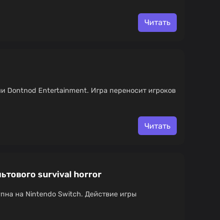
Читать
ии Dontnod Entertainment. Игра переносит игроков
Читать
льтового survival horror
тупна на Nintendo Switch. Действие игры