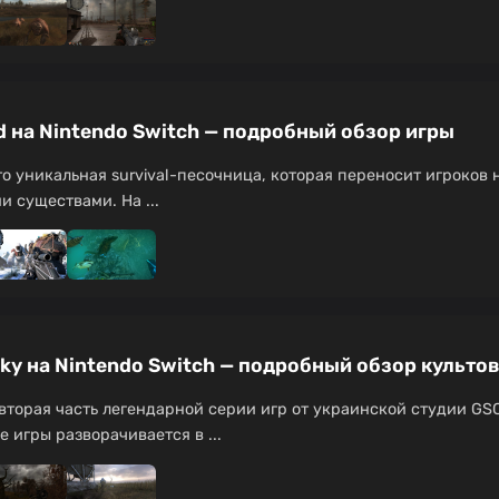
ed на Nintendo Switch — подробный обзор игры
это уникальная survival-песочница, которая переносит игроко
 существами. На ...
ar Sky на Nintendo Switch — подробный обзор культо
y — вторая часть легендарной серии игр от украинской студии G
е игры разворачивается в ...