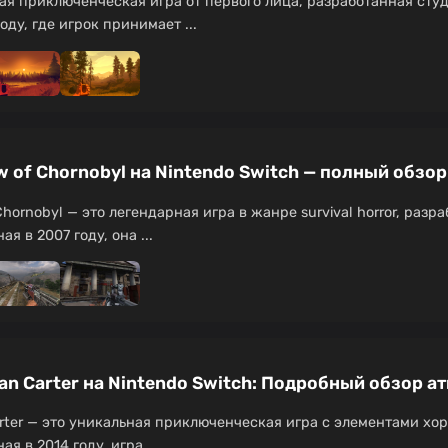
ная приключенческая игра от первого лица, разработанная сту
оду, где игрок принимает ...
dow of Chornobyl на Nintendo Switch — полный обзор
f Chornobyl — это легендарная игра в жанре survival horror, ра
 в 2007 году, она ...
than Carter на Nintendo Switch: Подробный обзор 
arter — это уникальная приключенческая игра с элементами хо
 в 2014 году, игра ...