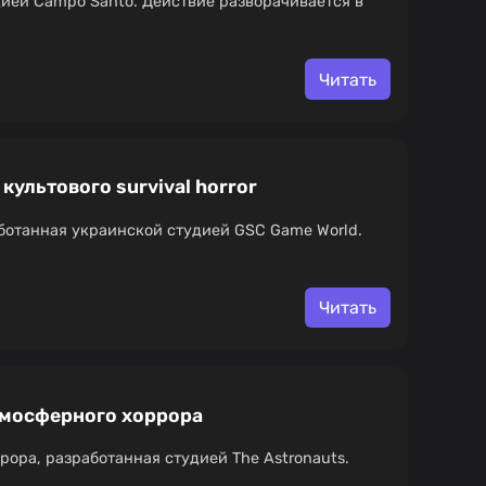
дией Campo Santo. Действие разворачивается в
Читать
 культового survival horror
зработанная украинской студией GSC Game World.
Читать
атмосферного хоррора
ррора, разработанная студией The Astronauts.