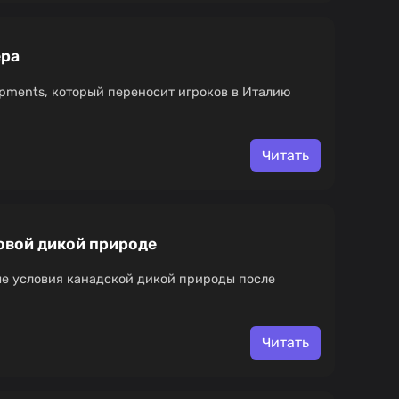
ера
elopments, который переносит игроков в Италию
Читать
ровой дикой природе
вые условия канадской дикой природы после
Читать