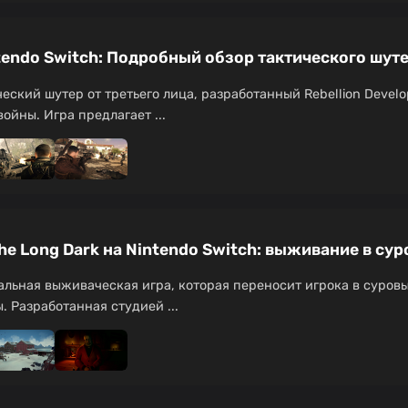
intendo Switch: Подробный обзор тактического шут
тический шутер от третьего лица, разработанный Rebellion Dev
ойны. Игра предлагает ...
e Long Dark на Nintendo Switch: выживание в су
кальная выживаческая игра, которая переносит игрока в суро
. Разработанная студией ...