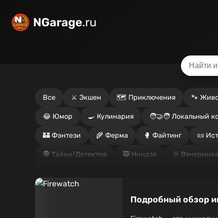
NGarage
.ru
Все
⚔️ Экшен
🗺️ Приключения
🐾 Жив
😂 Юмор
🍳 Кулинария
🧑‍🤝‍🧑 Локальный к
🏰 Фэнтези
🌾 Ферма
🥊 Файтинг
📜 Ис
🕵️ Тайна/Детектив
🥷 Ниндзя
🎉 Вечеринка
🏎️ Гонки
🧍 Реализм
🕹️ Ретро
🥁 Ритм-
🚀 Научная фантастика
🔫 Шутер
🛠️ Симул
Подробный обзор иг
🧭 Выживание
🐠 Подводный мир
🛋️⚔️ Ло