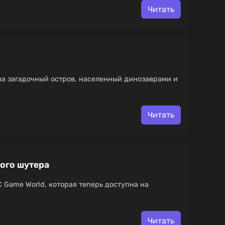
Читать
в на загадочный остров, населенный динозаврами и
Читать
вого шутера
SC Game World, которая теперь доступна на
Читать