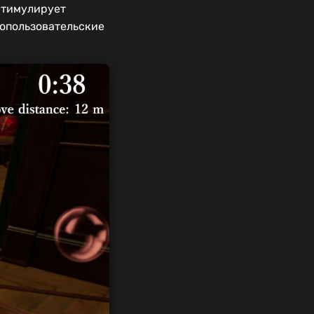
 стимулирует
гопользовательские