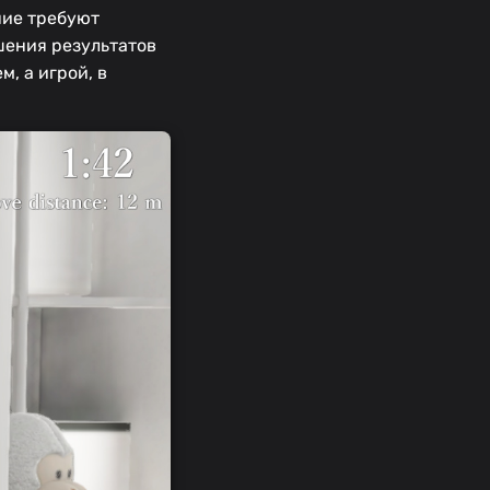
ние требуют
шения результатов
, а игрой, в