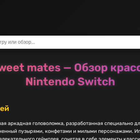
weet mates — Обзор крас
Nintendo Switch
рей
ая аркадная головоломка, разработанная специально для
лненный пузырями, конфетами и милыми персонажами. И
лекательного геймплея, сочетая в себе элементы класс