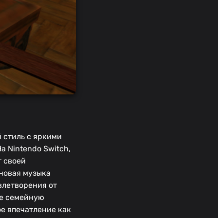
 стиль с яркими
 Nintendo Switch,
т своей
новая музыка
влетворения от
 ее семейную
е впечатление как