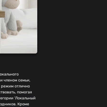
окального
ли членом семьи,
й режим отлично
твовать, помогая
тегории 'Локальный
аздников. Кроме