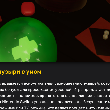
пузыри с умом
 вращается вокруг лопанья разноцветных пузырей, кот
ные бонусы для прохождения уровней. Игра предлагает 
еханики — например, препятствия в виде липких сладост
а Nintendo Switch управление реализовано безупречно: 
режиме или TV-режиме, что делает процесс интуитивным