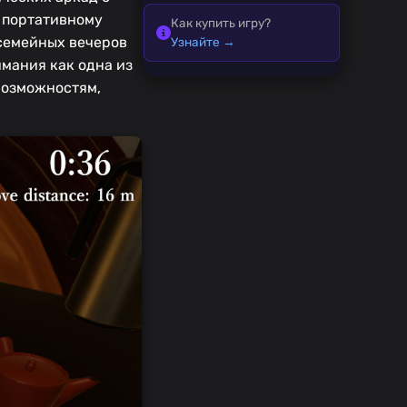
я портативному
Как купить игру?
 семейных вечеров
Узнайте →
имания как одна из
возможностям,