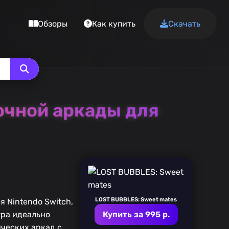
Обзоры
Как купить
Скачать
очной аркады для
LOST BUBBLES: Sweet mates
 Nintendo Switch,
гра идеально
Купить за 995 р.
ических аркад с