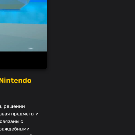
Nintendo
и, решении
авая предметы и
 связаны с
 враждебными