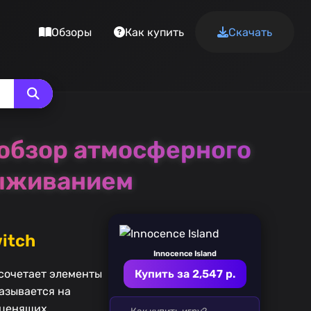
Обзоры
Как купить
Скачать
й обзор атмосферного
выживанием
witch
Innocence Island
 сочетает элементы
Купить за 2,547 р.
азывается на
 ценящих
Как купить игру?