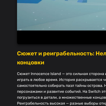
Сюжет и реиграбельность: Не
концовки
Сюжет Innocence Island — это сильная сторона
играть в любое время. История раскрывается 
самостоятельно собирать пазл тайны острова.
персонажами и развитие событий. На Switch э
погрузиться в детали, а множественные концо
Реиграбельность высокая — разные выборы отк