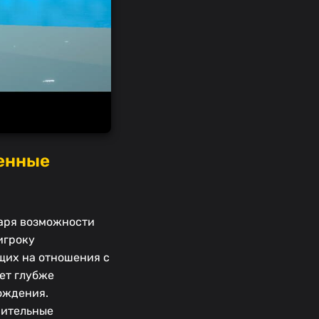
венные
даря возможности
игроку
щих на отношения с
ет глубже
ождения.
нительные