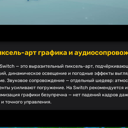
пиксель-арт графика и аудиосопрово
o Switch — это выразительный пиксель-арт, подчёркива
ций, динамическое освещение и погодные эффекты выгля
ме. Звуковое сопровождение — отдельный шедевр: атмо
нты усиливают погружение. На Switch рекомендуется и
имизация графики безупречна — нет падений кадров да
 и точного управления.