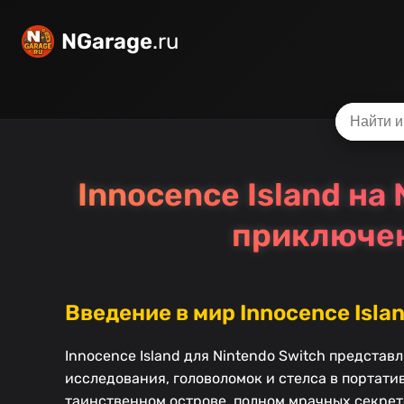
NGarage
.ru
Innocence Island на
приключен
Введение в мир Innocence Isla
Innocence Island для Nintendo Switch предста
исследования, головоломок и стелса в портат
таинственном острове, полном мрачных секрет