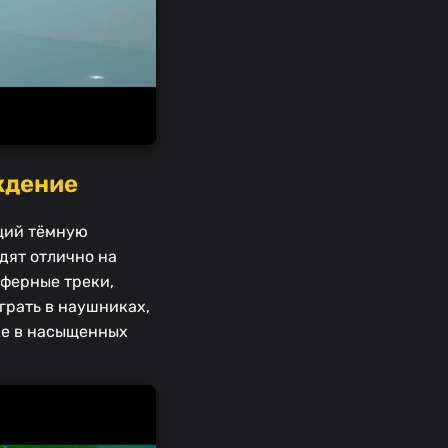
ждение
ющий тёмную
дят отлично на
сферные треки,
грать в наушниках,
же в насыщенных