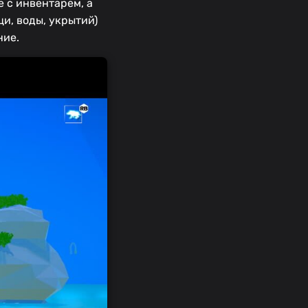
 с инвентарём, а
и, воды, укрытий)
ние.