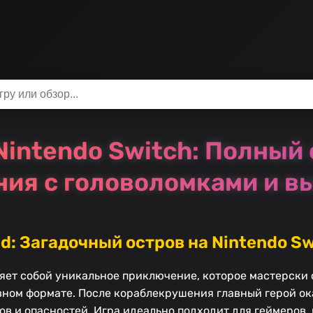
 Nintendo Switch: Полны
ия с головоломками и 
nd: Загадочный остров на Nintendo S
вляет собой уникальное приключение, которое мастерски
ивном формате. После кораблекрушения главный герой ок
ов и опасностей. Игра идеально подходит для геймеров,