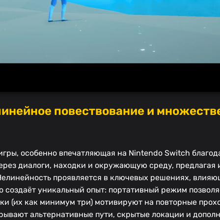
линейное повествование и множест
 игры, особенно впечатляющая на Nintendo Switch благо
через диалоги, находки и окружающую среду, предлагая 
 Нелинейность проявляется в ключевых решениях, влияю
то создаёт уникальный опыт: портативный режим позволя
вки (их как минимум три) мотивируют на повторные прох
рывают альтернативные пути, скрытые локации и допол