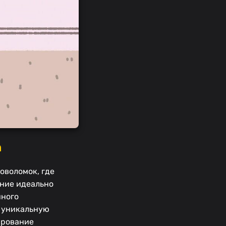
h
оволомок, где
ение идеально
чного
й уникальную
ирование