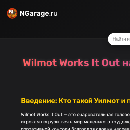
NGarage
.ru
Wilmot Works It Out
Введение: Кто такой Уилмот и 
Wilmot Works It Out — это очаровательная голо
игрокам погрузиться в мир маленького трудолю
портативной консоли благодаря своему неспе