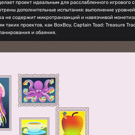
делает проект идеальным для расслабленного игрового с
смотрены дополнительные испытания: выполнение уровне
гра не содержит микротранзакций и навязчивой монетиза
таких проектов, как BoxBoy, Captain Toad: Treasure Tra
планирования и обаяния.