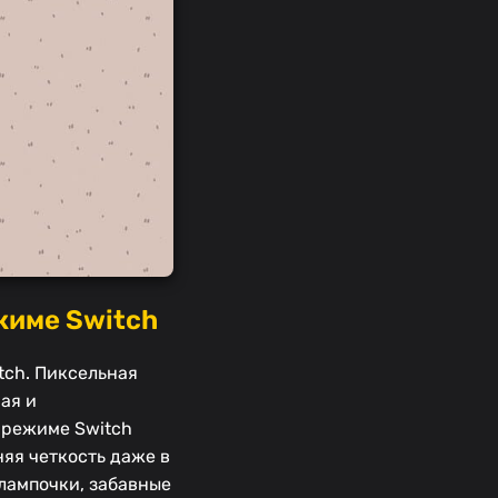
жиме Switch
tch. Пиксельная
ая и
 режиме Switch
яя четкость даже в
лампочки, забавные