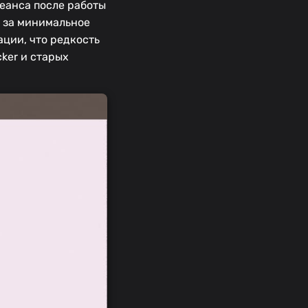
еанса после работы
й за минимальное
ции, что редкость
cker и старых