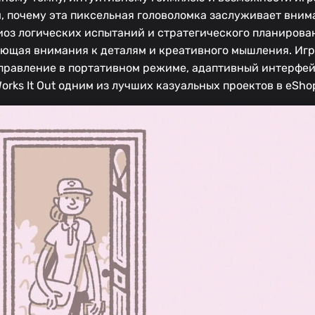
м, почему эта пиксельная головоломка заслуживает вни
иоз логических испытаний и стратегического планирова
бующая внимания к деталям и креативного мышления. Игр
управление в портативном режиме, адаптивный интерфе
rks It Out одним из лучших казуальных проектов в eSho