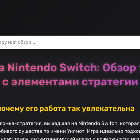
 на Nintendo Switch: Обзо
с элементами стратегии
почему его работа так увлекательна
воломка-стратегия, вышедшая на Nintendo Switch, котора
бивого существа по имени Уилмот. Игра идеально подхо
шному темпу, интуитивному геймплею и возможности игр