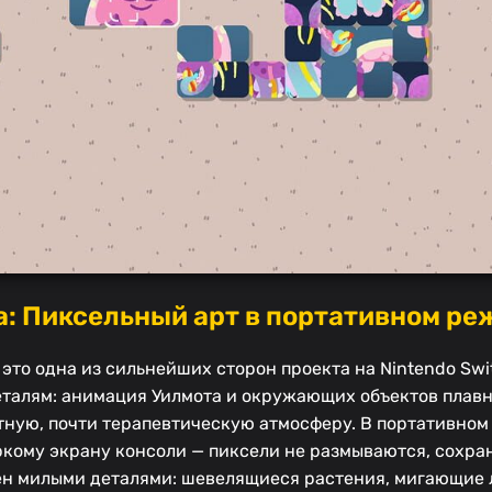
: Пиксельный арт в портативном ре
 это одна из сильнейших сторон проекта на Nintendo Swi
еталям: анимация Уилмота и окружающих объектов плавн
ютную, почти терапевтическую атмосферу. В портативном
ркому экрану консоли — пиксели не размываются, сохран
н милыми деталями: шевелящиеся растения, мигающие 