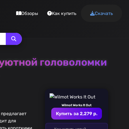
Обзоры
Как купить
Скачать
р уютной головоломки
Wilmot Works It Out
я предлагает
Купить за 2,279 р.
дит для
ать короткими
Как купить игру?