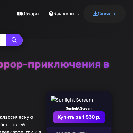
Обзоры
Как купить
Скачать
хоррор-приключения в
Sunlight Scream
т классическую
Купить за 1,530 р.
обенностей
левизоре, так и в
Как купить игру?