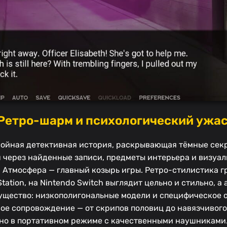
 Ретро-шарм и психологический ужа
лойная детективная история, раскрывающая тёмные сек
 через найденные записи, предметы интерьера и визуал
. Атмосфера — главный козырь игры. Ретро-стилистика г
tion, на Nintendo Switch выглядит цельно и стильно, а
ущество: низкополигональные модели и специфическое 
ое сопровождение — от скрипов половиц до навязчивого
енно в портативном режиме с качественными наушниками