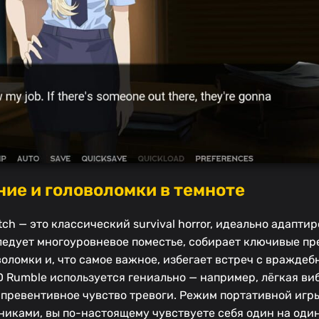
ие и головоломки в темноте
tch — это классический survival horror, идеально адапти
сследует многоуровневое поместье, собирает ключивые п
оломки и, что самое важное, избегает встреч с вражде
D Rumble используется гениально — например, лёгкая в
я превентивное чувство тревоги. Режим портативной игр
шниками, вы по-настоящему чувствуете себя один на од