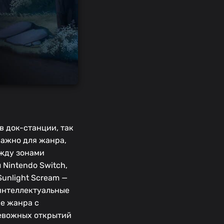
в док-станции, так
важно для жанра,
ежду зонами
Nintendo Switch,
Sunlight Scream —
 интеллектуальные
ке жанра с
ревожных открытий