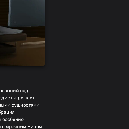
рованный под
редметы, решает
бными сущностями.
ибрация
ы особенно
ин с мрачным миром