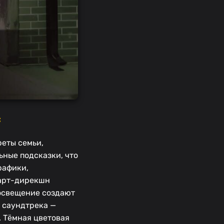
с
реты семьи,
ьные подсказки, что
рафики,
 арт-дирекшн
освещение создают
 саундтрека —
. Тёмная цветовая