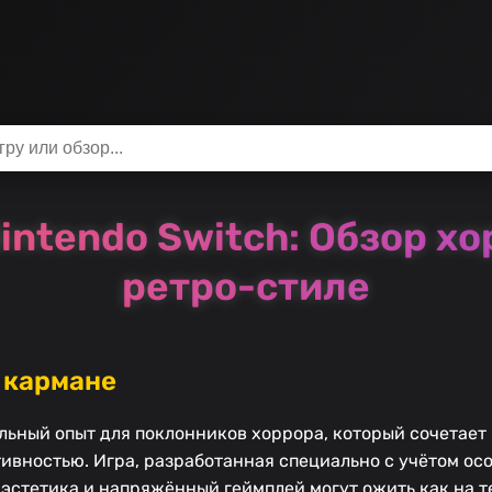
Nintendo Switch: Обзор 
ретро-стиле
 кармане
кальный опыт для поклонников хоррора, который сочетае
ативностью. Игра, разработанная специально с учётом ос
эстетика и напряжённый геймплей могут ожить как на те