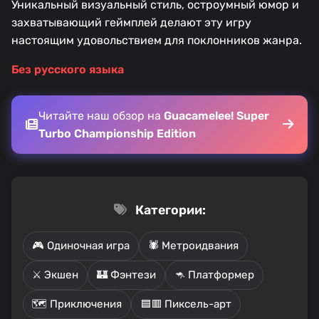
Уникальный визуальный стиль, остроумный юмор и
захватывающий геймплей делают эту игру
настоящим удовольствием для поклонников жанра.
Без русского языка
Читайте наш обзор на
Guacamelee! Super
Turbo Championship Edition
Категории:
🎮 Одиночная игра
🕷️ Метроидвания
⚔️ Экшен
🏰 Фэнтези
🦘 Платформер
🗺️ Приключения
🟦🟥 Пиксель-арт