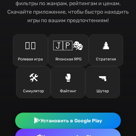
фильтры по жанрам, рейтингам и ценам.
Скачайте приложение, чтобы быстро находить
игры по вашим предпочтениям!
🧙‍♂️
🇯🇵🎭
♟️
Ролевая игра
Японская RPG
Стратегия
🛠️
🥊
🔫
Симулятор
Файтинг
Шутер
Установить в Google Play