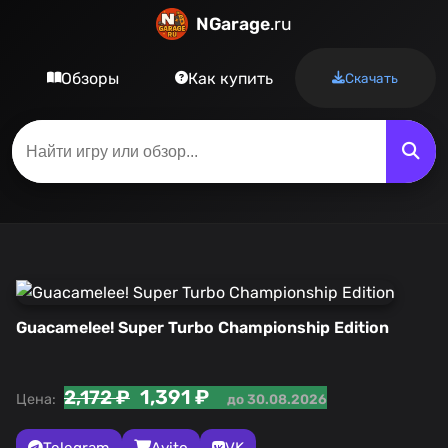
NGarage
.ru
Обзоры
Как купить
Скачать
Guacamelee! Super Turbo Championship Edition
1,391 ₽
2,172 ₽
Цена:
до 30.08.2026
Telegram
Avito
VK