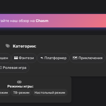
тайте наш обзор на
Chasm
Категории:
Экшен
🏰 Фэнтези
🦘 Платформер
🗺️ Приключения
‍♂️ Ролевая игра
Режимы игры:
режим
ТВ-режим
Настольный режим