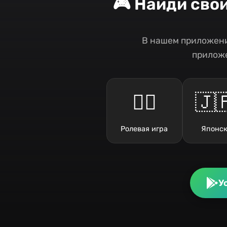
🎮 Найди сво
В нашем приложени
приложе
🧙‍♂️
🇯
Ролевая игра
Японск
У