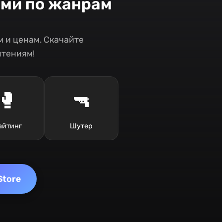
ами по жанрам
 и ценам. Скачайте
чтениям!
🥊
🔫
айтинг
Шутер
Store