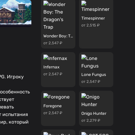
Timespinner
от 2,515 ₽
Wonder Boy: The Dragon's Trap
от 2,547 ₽
Infernax
от 2,547 ₽
Lone Fungus
PG. Игроку
от 2,547 ₽
 особенность
ствует
Foregone
левать
от 2,547 ₽
Onigo Hunter
т испытания
от 2,279 ₽
ир, который