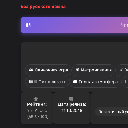
Без русского языка
Чи
🎮 Одиночная игра
🕷️ Метроидвания
⚔️ 
🟦🟥 Пиксель-арт
🌑 Тёмная атмосфера

Рейтинг:
Дата релиза:
⭐ ⭐ ⭐ ☆ ☆
11.10.2018
Портативный 
(68.6 / 100)