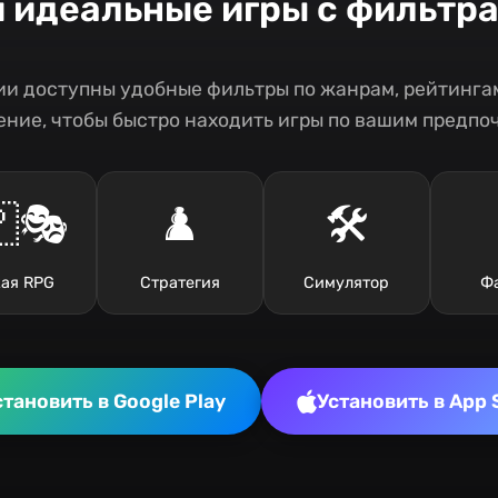
и идеальные игры с фильтр
и доступны удобные фильтры по жанрам, рейтингам
ние, чтобы быстро находить игры по вашим предпо
🎭
♟️
🛠️
ая RPG
Стратегия
Симулятор
Ф
становить в Google Play
Установить в App 