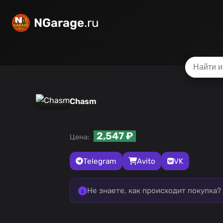
NGarage
.ru
Chasm
2,547 ₽
Цена:
Telegram
Avito
VK
Не знаете, как происходит покупка?