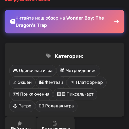
Читайте наш обзор на
Wonder Boy: The
Dragon's Trap
Категории:
🎮 Одиночная игра
🕷️ Метроидвания
⚔️ Экшен
🏰 Фэнтези
🦘 Платформер
🗺️ Приключения
🟦🟥 Пиксель-арт
🕹️ Ретро
🧙‍♂️ Ролевая игра
Рейтинг:
Дата релиза: