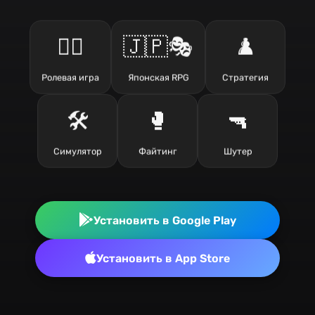
🧙‍♂️
🇯🇵🎭
♟️
Ролевая игра
Японская RPG
Стратегия
🛠️
🥊
🔫
Симулятор
Файтинг
Шутер
Установить в Google Play
Установить в App Store