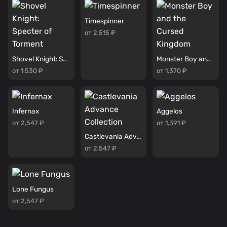
Timespinner
от 2,515 ₽
Shovel Knight: Specter of Torment
Monster Boy and the Cursed Kingdom
от 1,530 ₽
от 1,370 ₽
Infernax
Aggelos
от 2,547 ₽
от 1,391 ₽
Castlevania Advance Collection
от 2,547 ₽
Lone Fungus
от 2,547 ₽