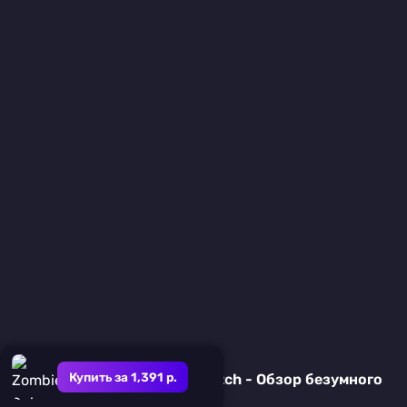
Купить за 1,391 р.
ZOE Begone! на Nintendo Switch - Обзор безумного
хелл-шутера с зомби