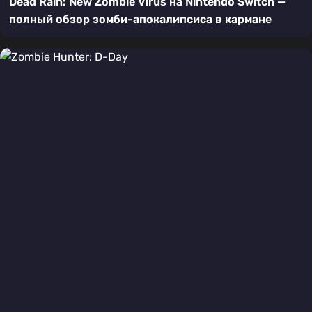
Dead Rain: New Zombie Virus на Nintendo Switch —
полный обзор зомби-апокалипсиса в кармане