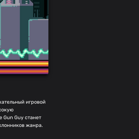
екательный игровой
ысокую
e Gun Guy станет
оклонников жанра.