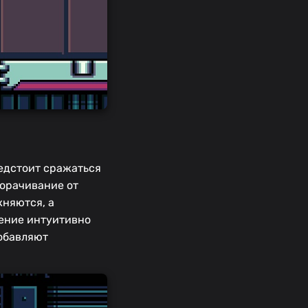
едстоит сражаться
ворачивание от
жняются, а
ление интуитивно
добавляют