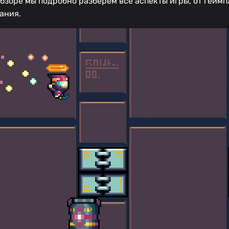
бзоре мы подробно разберём все аспекты игры, от геймп
ания.