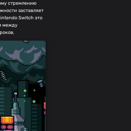
ному стремлению
ожности заставляет
intendo Switch это
и между
роков.