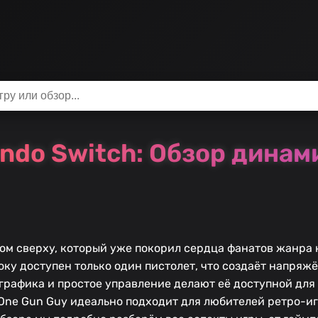
endo Switch: Обзор дина
м сверху, который уже покорил сердца фанатов жанра н
оку доступен только один пистолет, что создаёт напряж
рафика и простое управление делают её доступной для в
One Gun Guy идеально подходит для любителей ретро-игр