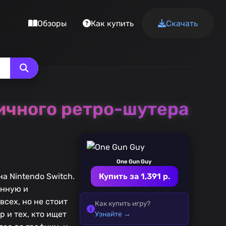
Обзоры
Как купить
Скачать
мичного ретро-шутера
One Gun Guy
а Nintendo Switch.
Купить за 1,391 р.
ённую и
сех, но не стоит
Как купить игру?
 и тех, кто ищет
Узнайте →