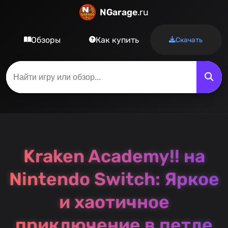
NGarage
.ru
Обзоры
Как купить
Скачать
Kraken Academy!! на
Nintendo Switch: Яркое
и хаотичное
приключение в петле