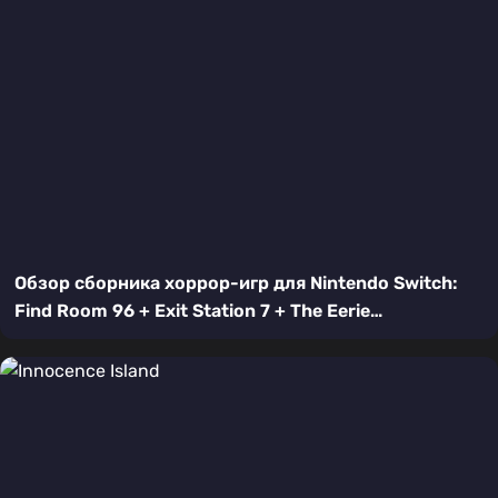
Обзор сборника хоррор-игр для Nintendo Switch:
Find Room 96 + Exit Station 7 + The Eerie
Surroundings + HighScore Anomaly Shop + HighScore
Anomaly Underground — Пять путей в ужас