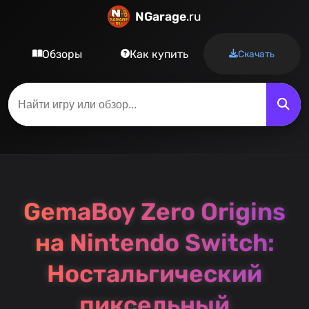
NGarage
.ru
Обзоры
Как купить
Скачать
GemaBoy Zero Origins
на Nintendo Switch:
Ностальгический
пиксельный