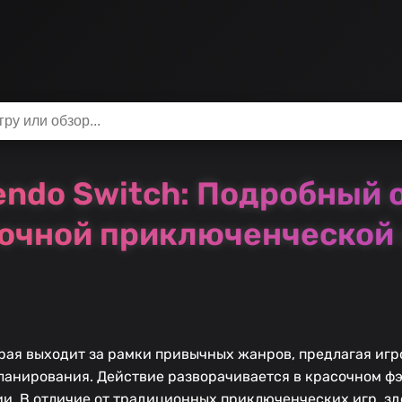
tendo Switch: Подробный
очной приключенческой
торая выходит за рамки привычных жанров, предлагая иг
планирования. Действие разворачивается в красочном ф
ии. В отличие от традиционных приключенческих игр, з