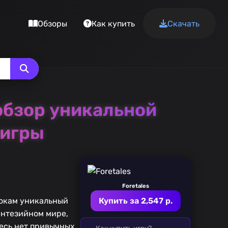
Обзоры
Как купить
Скачать
 обзор уникальной
 игры
Foretales
рокам уникальный
Купить за 2,547 р.
энтезийном мире,
десь нет привычных
Как купить игру?