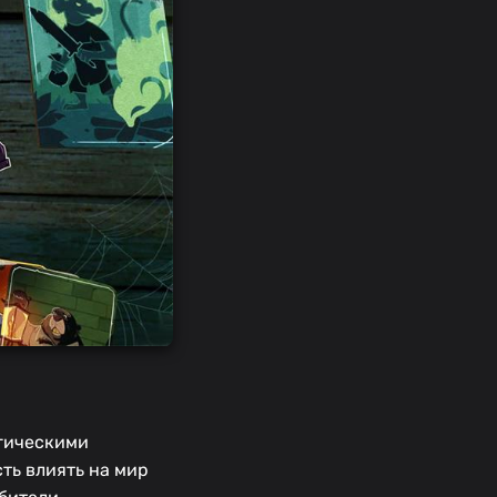
егическими
ть влиять на мир