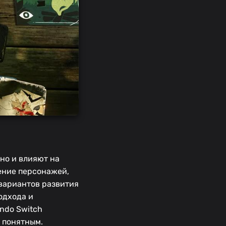
 но и влияют на
ение персонажей,
вариантов развития
одхода и
ndo Switch
 понятным.