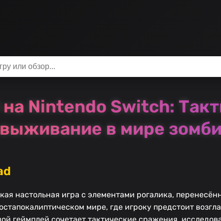
 на Nintendo Switch: Так
выживание в мире зомб
ad
ская настольная игра с элементами рогалика, перенесённ
остапокалиптическом мире, где игроку предстоит возгл
ой геймплей сочетает тактические сражения, исследов