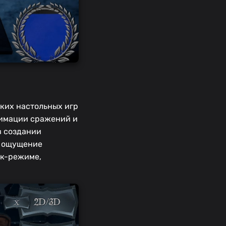
ских настольных игр
нимации сражений и
в создании
т ощущение
ок-режиме,