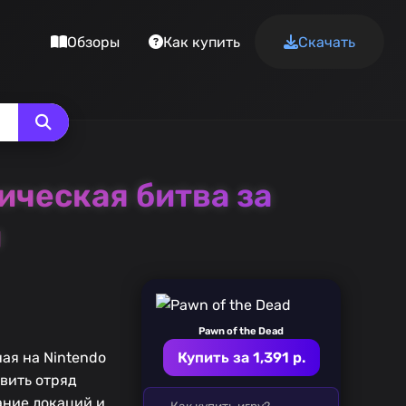
Обзоры
Как купить
Скачать
тическая битва за
и
Pawn of the Dead
ая на Nintendo
Купить за 1,391 р.
авить отряд
ание локаций и
Как купить игру?