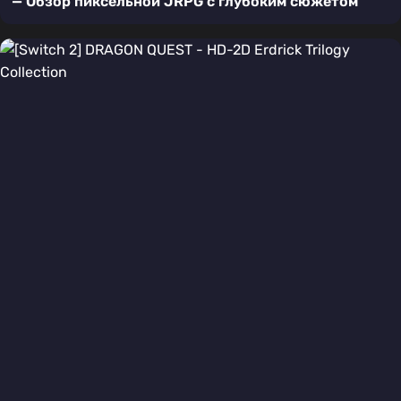
— Обзор пиксельной JRPG с глубоким сюжетом