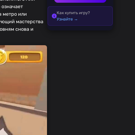
 означает
Как купить игру?
в метро или
Узнайте →
бующий мастерства
овням снова и