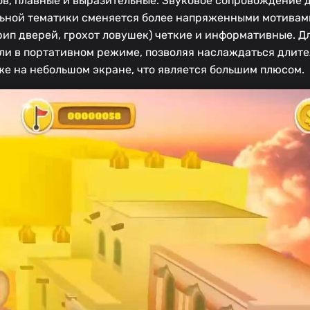
ов, плавные и выразительные. Звуковое сопровождение 
льной тематики сменяется более напряженными мотивам
крип дверей, грохот ловушек) четкие и информативные. Д
оли в портативном режиме, позволяя наслаждаться длит
е на небольшом экране, что является большим плюсом.