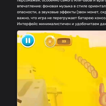
персонажей, особенно самого Али-Бабы и враг
впечатление: фоновая музыка в стиле ориента
опасности, а звуковые эффекты (звон монет, с
важно, что игра не перегружает батарею конс
Интерфейс минималистичен и удобочитаем даж