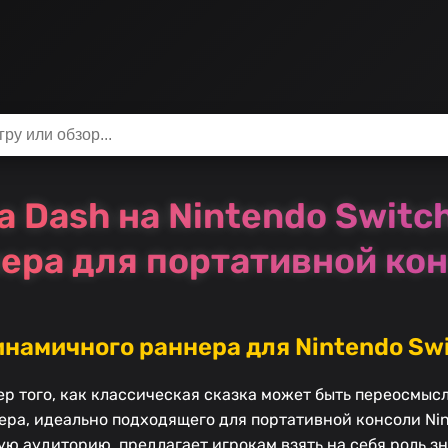
a Dash на Nintendo Switc
ера для портативной ко
инамичного раннера для Nintendo Sw
ер того, как классическая сказка может быть переосмыс
а, идеально подходящего для портативной консоли Nin
ую аудиторию, предлагает игрокам взять на себя роль з