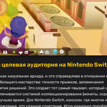
 целевая аудитория на Nintendo Swi
как казуальная аркада, и это справедливо в отношении
 большего мастерства: точности прыжков, запоминания
ятия решений. Это создает тот самый «вызов», который 
печивается системой коллекционирования (монеты, скр
учшее время. Для Nintendo Switch, консоли, где многие
хождения, это удачное сочетание. Игра идеально подой