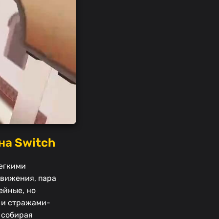
на Switch
легкими
движения, пара
ейные, но
 и стражами-
 собирая