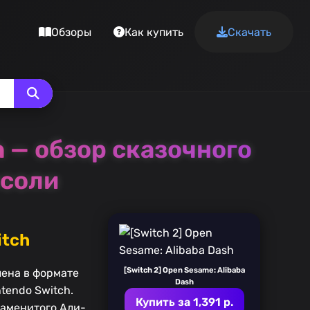
Обзоры
Как купить
Скачать
h — обзор сказочного
нсоли
itch
[Switch 2] Open Sesame: Alibaba
лена в формате
Dash
tendo Switch.
Купить за 1,391 р.
наменитого Али-