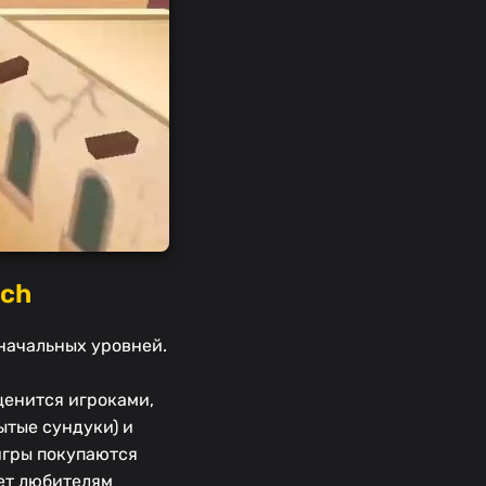
tch
 начальных уровней.
ценится игроками,
ытые сундуки) и
 игры покупаются
дет любителям