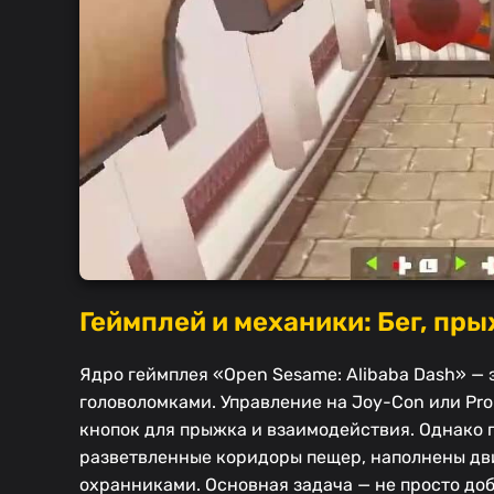
Геймплей и механики: Бег, пр
Ядро геймплея «Open Sesame: Alibaba Dash» —
головоломками. Управление на Joy-Con или Pr
кнопок для прыжка и взаимодействия. Однако 
разветвленные коридоры пещер, наполнены д
охранниками. Основная задача — не просто доб