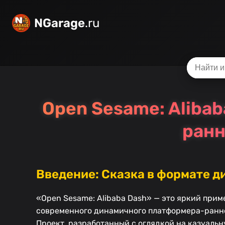
NGarage
.ru
Open Sesame: Alibab
ранн
Введение: Сказка в формате д
«Open Sesame: Alibaba Dash» — это яркий прим
современного динамичного платформера-раннер
Проект, разработанный с оглядкой на казуальн