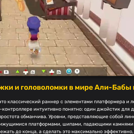
ыжки и головоломки в мире Али-Бабы 
 это классический раннер с элементами платформера и 
o-контроллере интуитивно понятно: один джойстик для 
простота обманчива. Уровни, представляющие собой лин
вижущимися платформами, шипами, падающими камнями
ежать до конца, а сделать это максимально эффективно,