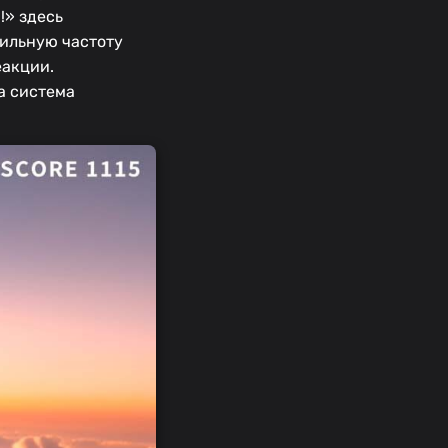
!» здесь
бильную частоту
еакции.
а система