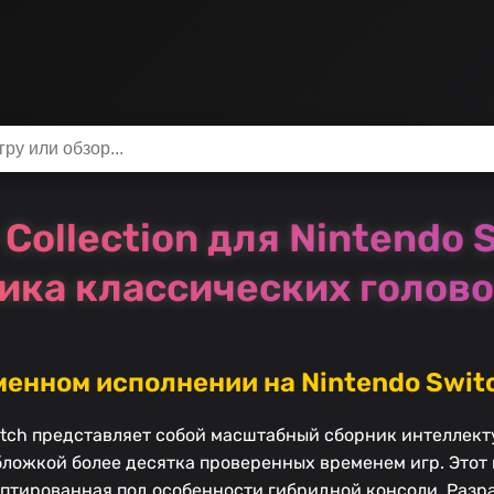
 Collection для Nintendo
ика классических голов
менном исполнении на Nintendo Swit
 Switch представляет собой масштабный сборник интеллек
ложкой более десятка проверенных временем игр. Этот 
аптированная под особенности гибридной консоли. Разр