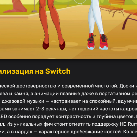
ализация на Switch
еской достоверностью и современной чистотой. Доски 
ева и камня, а анимации плавные даже в портативном р
 джазовой музыки — настраивает на спокойный, вдумчи
грами занимает 2-3 секунды, нет падений частоты кадро
LED особенно порадует контрастность и глубина цветов
ил. Из уникальных фич стоит отметить поддержку HD Rum
и, а в нардах — характерное дребезжание костей. Колл