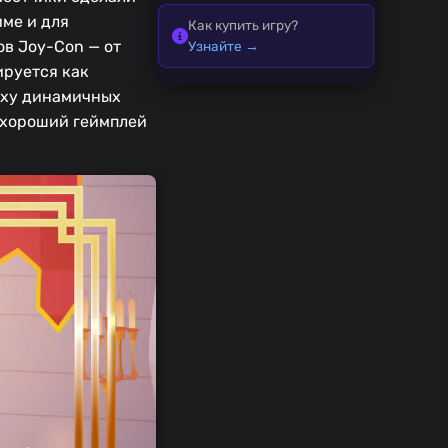
име и для
Как купить игру?
ов Joy-Con — от
Узнайте →
ируется как
поху динамичных
о хороший геймплей