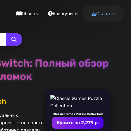
Обзоры
Как купить
Скачать
 Switch: Полный обзор
оломок
ch
Classic Games Puzzle Collection
туальных
проект — не просто
Купить за 2,279 р.
аботчики сделали