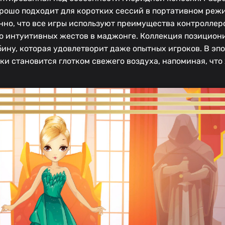
орошо подходит для коротких сессий в портативном реж
нно, что все игры используют преимущества контроллер
о интуитивных жестов в маджонге. Коллекция позицион
бину, которая удовлетворит даже опытных игроков. В э
ки становится глотком свежего воздуха, напоминая, чт