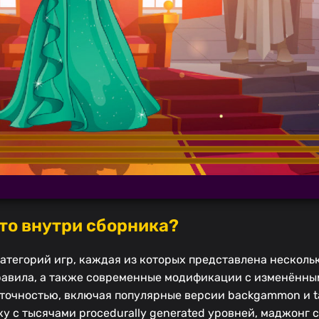
Что внутри сборника?
атегорий игр, каждая из которых представлена нескол
авила, а также современные модификации с изменённы
точностью, включая популярные версии backgammon и ta
у с тысячами procedurally generated уровней, маджонг 