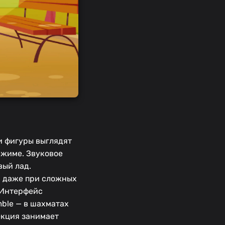
и фигуры выглядят
ежиме. Звуковое
вый лад.
в даже при сложных
. Интерфейс
ble — в шахматах
екция занимает