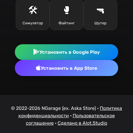
🛠️
🥊
🔫
Симулятор
Файтинг
Шутер
Установить в Google Play
Установить в App Store
© 2022-2026 NGarage (ex. Aska Store) ·
Политика
конфиденциальности
·
Пользовательское
соглашение
·
Сделано в Alot.Studio