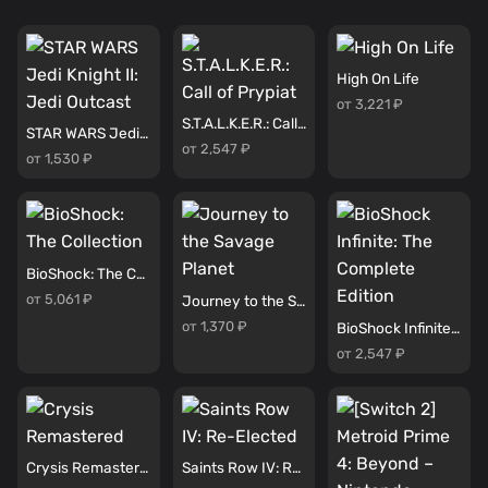
High On Life
от 3,221 ₽
S.T.A.L.K.E.R.: Call of Prypiat
STAR WARS Jedi Knight II: Jedi Outcast
от 2,547 ₽
от 1,530 ₽
BioShock: The Collection
от 5,061 ₽
Journey to the Savage Planet
от 1,370 ₽
BioShock Infinite: The Complete Edition
от 2,547 ₽
Crysis Remastered
Saints Row IV: Re-Elected