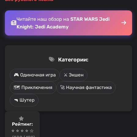
Читайте наш обзор на
STAR WARS Jedi
Knight: Jedi Academy
Категории:
🎮 Одиночная игра
⚔️ Экшен
🗺️ Приключения
🚀 Научная фантастика
🔫 Шутер
Рейтинг:
⭐ ⭐ ⭐ ⭐ ☆