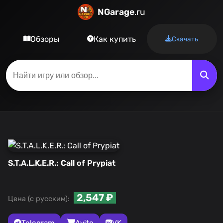
NGarage
.ru
Обзоры
Как купить
Скачать
S.T.A.L.K.E.R.: Call of Prypiat
2,547 ₽
Цена (с русским):
Telegram
Avito
VK