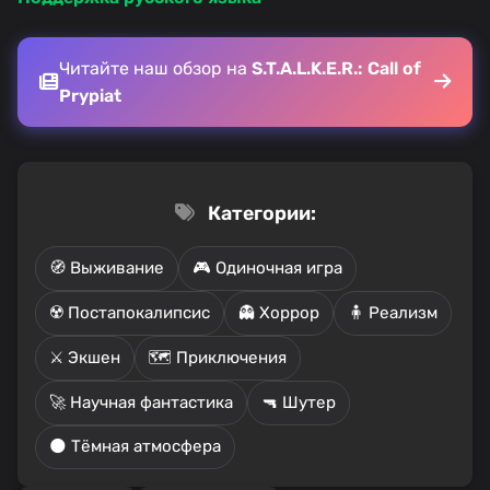
Читайте наш обзор на
S.T.A.L.K.E.R.: Call of
Prypiat
Категории:
🧭 Выживание
🎮 Одиночная игра
☢️ Постапокалипсис
👻 Хоррор
🧍 Реализм
⚔️ Экшен
🗺️ Приключения
🚀 Научная фантастика
🔫 Шутер
🌑 Тёмная атмосфера