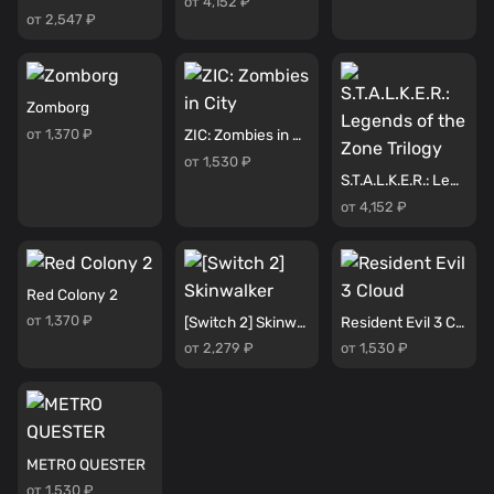
от 4,152 ₽
от 2,547 ₽
Zomborg
от 1,370 ₽
ZIC: Zombies in City
от 1,530 ₽
S.T.A.L.K.E.R.: Legends of the Zone Trilogy
от 4,152 ₽
Red Colony 2
от 1,370 ₽
[Switch 2] Skinwalker
Resident Evil 3 Cloud
от 2,279 ₽
от 1,530 ₽
METRO QUESTER
от 1,530 ₽