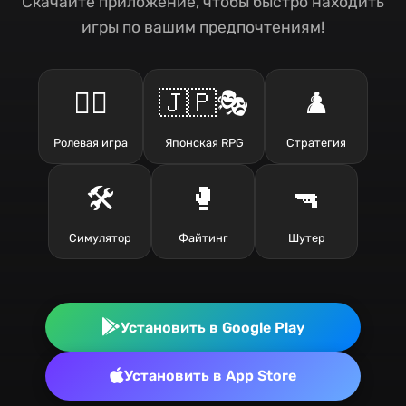
Скачайте приложение, чтобы быстро находить
игры по вашим предпочтениям!
🧙‍♂️
🇯🇵🎭
♟️
Ролевая игра
Японская RPG
Стратегия
🛠️
🥊
🔫
Симулятор
Файтинг
Шутер
Установить в Google Play
Установить в App Store