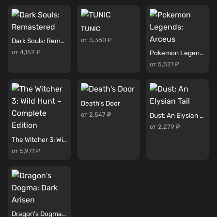
TUNIC
от 3,360 ₽
Dark Souls: Remastered
от 4,152 ₽
Pokemon Legends: Arceus
от 5,521 ₽
Death's Door
от 2,547 ₽
Dust: An Elysian Tail
от 2,279 ₽
The Witcher 3: Wild Hunt – Complete Edition
от 5,971 ₽
Dragon's Dogma: Dark Arisen