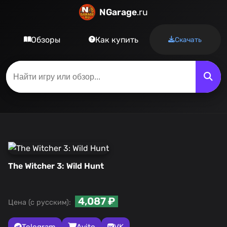
NGarage
.ru
Обзоры
Как купить
Скачать
The Witcher 3: Wild Hunt
4,087 ₽
Цена (с русским):
Telegram
Avito
VK