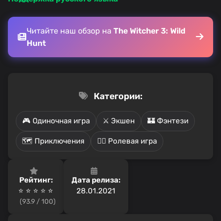
Читайте наш обзор на
The Witcher 3: Wild
Hunt
Категории:
🎮 Одиночная игра
⚔️ Экшен
🏰 Фэнтези
🗺️ Приключения
🧙‍♂️ Ролевая игра
Рейтинг:
Дата релиза:
⭐ ⭐ ⭐ ⭐ ⭐️
28.01.2021
(93.9 / 100)