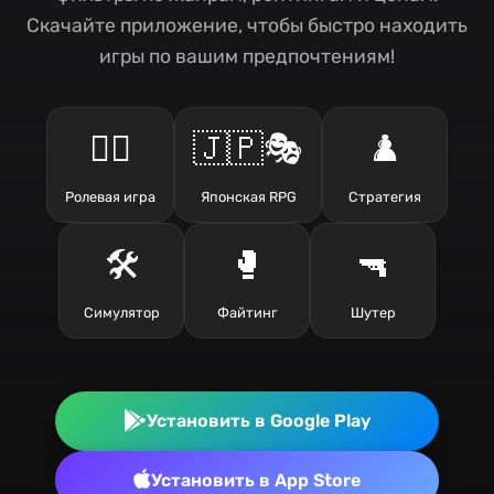
Скачайте приложение, чтобы быстро находить
игры по вашим предпочтениям!
🧙‍♂️
🇯🇵🎭
♟️
Ролевая игра
Японская RPG
Стратегия
🛠️
🥊
🔫
Симулятор
Файтинг
Шутер
Установить в Google Play
Установить в App Store