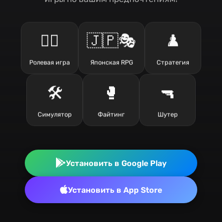
🧙‍♂️
🇯🇵🎭
♟️
Ролевая игра
Японская RPG
Стратегия
🛠️
🥊
🔫
Симулятор
Файтинг
Шутер
Установить в Google Play
Установить в App Store