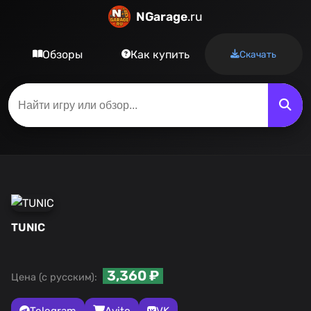
NGarage
.ru
Обзоры
Как купить
Скачать
TUNIC
3,360 ₽
Цена (с русским):
Telegram
Avito
VK