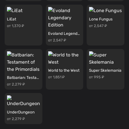
LiEat
Lone Fungus
от 1,370 ₽
от 2,547 ₽
Evoland Legendary Edition
от 2,547 ₽
World to the West
Super Skelemania
от 1,851 ₽
от 995 ₽
Batbarian: Testament of the Primordials
от 2,279 ₽
UnderDungeon
от 2,279 ₽