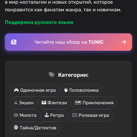
в мир ностальгии и новых открытий, которое
понравится как фанатам жанра, так и новичкам.
Поддержка русского языка
Читайте наш обзор на
TUNIC
Категории:
🎮 Одиночная игра
🧠 Головоломка
⚔️ Экшен
🏰 Фэнтези
🗺️ Приключения
🐶 Милота
🕹️ Ретро
🧙‍♂️ Ролевая игра
🕵️ Тайна/Детектив