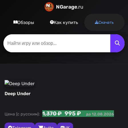
NGarage
.ru
Обзоры
Как купить
Скачать
Deep Under
995 ₽
1,370 ₽
Цена (с русским):
до 12.08.2026
Telegram
Avito
VK