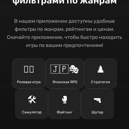
фильтрами по жанрам
В нашем приложении доступны удобные
фильтры по жанрам, рейтингам и ценам.
Скачайте приложение, чтобы быстро находить
игры по вашим предпочтениям!
🧙‍♂️
🇯🇵🎭
♟️
Ролевая игра
Японская RPG
Стратегия
🛠️
🥊
🔫
Симулятор
Файтинг
Шутер