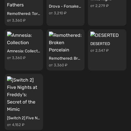
от 2,279 ₽
Drova - Forsaken Kin
от 3,210 ₽
Remothered: Tormented Fathers
от 3,360 ₽
DESERTED
от 2,547 ₽
Amnesia: Collection
от 3,360 ₽
Remothered: Broken Porcelain
от 3,360 ₽
[Switch 2] Five Nights at Freddy's: Secret of the Mimic
от 4,152 ₽