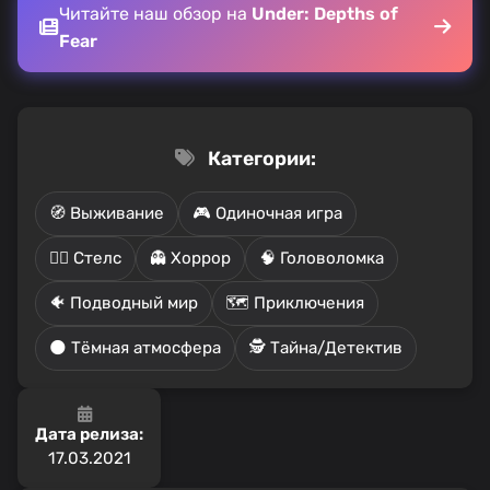
Читайте наш обзор на
Under: Depths of
Fear
Категории:
🧭 Выживание
🎮 Одиночная игра
🕵️‍♂️ Стелс
👻 Хоррор
🧠 Головоломка
🐠 Подводный мир
🗺️ Приключения
🌑 Тёмная атмосфера
🕵️ Тайна/Детектив
Дата релиза:
17.03.2021