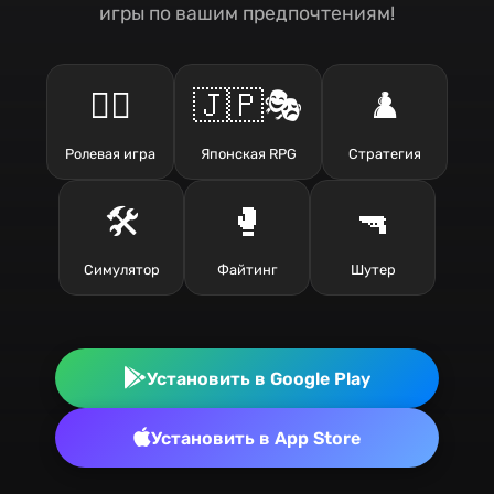
игры по вашим предпочтениям!
🧙‍♂️
🇯🇵🎭
♟️
Ролевая игра
Японская RPG
Стратегия
🛠️
🥊
🔫
Симулятор
Файтинг
Шутер
Установить в Google Play
Установить в App Store