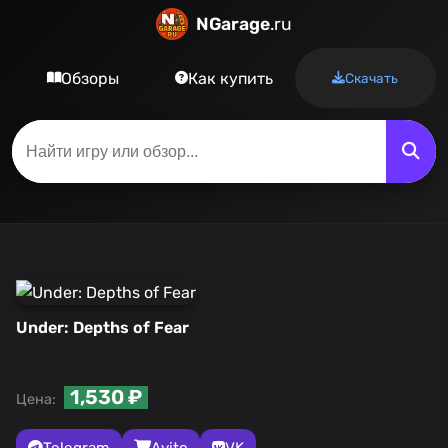
NGarage
.ru
Обзоры
Как купить
Скачать
Under: Depths of Fear
1,530 ₽
Цена:
Telegram
Avito
VK