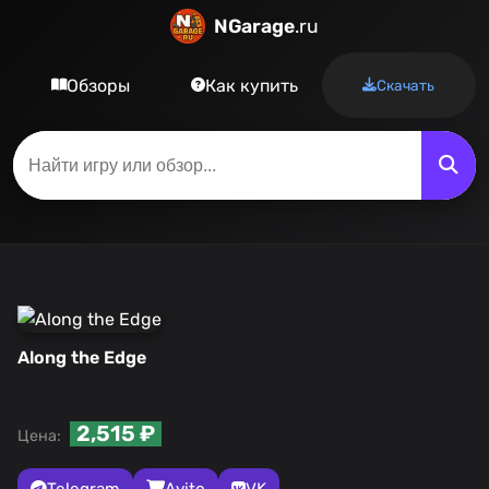
NGarage
.ru
Обзоры
Как купить
Скачать
Along the Edge
2,515 ₽
Цена:
Telegram
Avito
VK