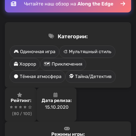
Читайте наш обзор на
Along the Edge
Категории:
🎮 Одиночная игра
🎨 Мультяшный стиль
👻 Хоррор
🗺️ Приключения
🌑 Тёмная атмосфера
🕵️ Тайна/Детектив
Рейтинг:
Дата релиза:
⭐ ⭐ ⭐ ⭐ ☆
15.10.2020
(80 / 100)
Режимы игры: