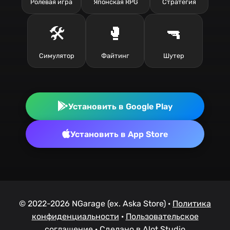
Ролевая игра
Японская RPG
Стратегия
🛠️
🥊
🔫
Симулятор
Файтинг
Шутер
Установить в Google Play
Установить в App Store
© 2022-2026 NGarage (ex. Aska Store) ·
Политика
конфиденциальности
·
Пользовательское
соглашение
·
Сделано в Alot.Studio