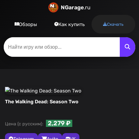
NGarage
.ru
Обзоры
Как купить
Скачать
The Walking Dead: Season Two
2,279 ₽
Цена (с русским):
Telegram
Avito
VK