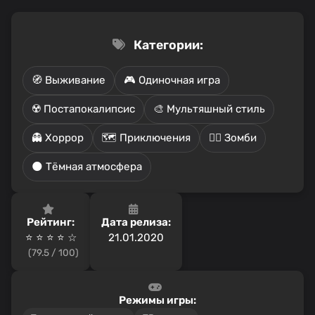
Категории:
🧭 Выживание
🎮 Одиночная игра
☢️ Постапокалипсис
🎨 Мультяшный стиль
👻 Хоррор
🗺️ Приключения
🧟‍♂️ Зомби
🌑 Тёмная атмосфера
Рейтинг:
Дата релиза:
⭐ ⭐ ⭐ ⭐️ ☆
21.01.2020
(79.5 / 100)
Режимы игры: