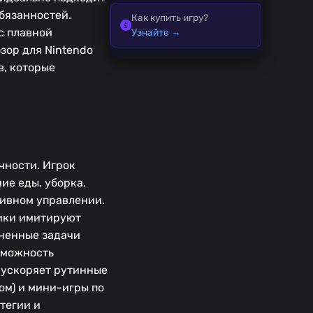
бязанностей.
Как купить игру?
с плавной
Узнайте →
зор для Nintendo
в, которые
чности. Игрок
ие еды, уборка,
тивном управлении.
лики имитируют
лненные задачи
зможность
 ускоряет рутинные
ом) и мини-игры по
тегии и