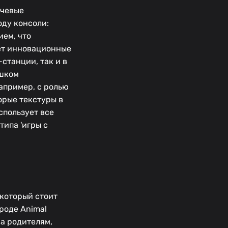
ючевые
оду консоли:
ием, что
ает инновационные
станции, так и в
ишком
апример, с ролью
орые текстуры в
спользует все
типа 'игры с
 который стоит
роде Animal
на родителям,