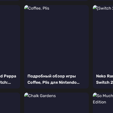
уютного
симулятора для Nintendo
романти
Switch
симулят
nd Peppa
Подробный обзор игры
Neko Ra
tch:
Coffee, Plis для Nintendo
Switch 
е для
Switch: уютный симулятор
кулинар
кофейни
котом-