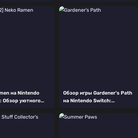
ческой новеллы с
милого симулятора
ором кафе
мороженого
men на Nintendo
Обзор игры Gardener's Path
2: Обзор уютного
на Nintendo Switch:
ного симулятора с
красочная головоломка для
поваром
садоводов