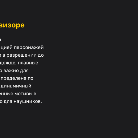
евизоре
и
мацией персонажей
е в разрешении до
одежде, плавные
то важно для
спределена по
т динамичный
енные мотивы в
ио для наушников,