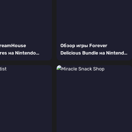
DreamHouse
Обзор игры Forever
res на Nintendo
Delicious Bundle на Nintendo
 Обзор игры для
Switch: Сладкий симулятор
 Барби
кафе и кондитерской