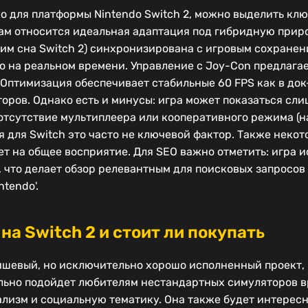
о для платформы Nintendo Switch 2, можно выделить кл
ам относится идеальная адаптация под гибридную прир
им сна Switch 2) синхронизирована с игровым сохранен
о на реальном времени. Управление с Joy-Con предлаг
Оптимизация обеспечивает стабильные 60 FPS как в док-
оров. Однако есть и минусы: игра может показаться сл
отсутствие мультиплеера или кооперативного режима (н
я для Switch это часто не ключевой фактор. Также некот
т на общее восприятие. Для SEO важно отметить: игра и
 что делает обзор релевантным для поисковых запросов 
tendo'.
на Switch 2 и стоит ли покупать
о нишевый, но исключительно хорошо исполненный проект,
льно подойдет любителям нестандартных симуляторов в
реализм и социальную тематику. Она также будет интерес