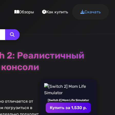
Обзоры
Как купить
Скачать
ch 2: Реалистичный
 консоли
[Switch 2] Mom Life Simulator
но отличается от
м погрузиться в
Купить за 1,530 р.
 идеально подходит