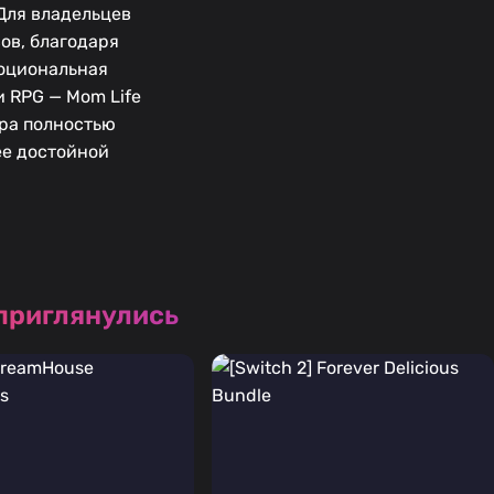
Для владельцев
ов, благодаря
моциональная
и RPG — Mom Life
гра полностью
ее достойной
 приглянулись