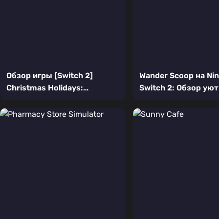
Обзор игры [Switch 2]
Wander Scoop на Ni
Christmas Holidays:
Switch 2: Обзор ую
Новогоднее приключение
симулятора морож
эльфа Вилли на Nintendo
Switch