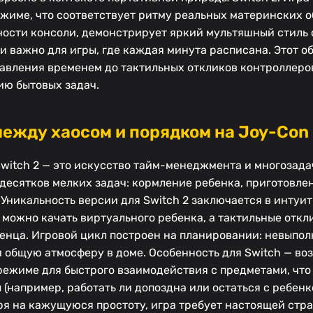
ежиме, что соответствует ритму реальных материнских о
ости консоли, демонстрирует яркий мультяшный стиль 
и важно для игры, где каждая минута расписана. Этот об
правления временем до тактильных откликов контроллеро
ию бытовых задач.
между хаосом и порядком на Joy-Con
 Switch 2 — это искусство тайм-менеджмента и многозада
 десятков мелких задач: кормление ребенка, приготовлен
. Уникальность версии для Switch 2 заключается в интуи
можно качать виртуального ребенка, а тактильные отк
енца. Игровой цикл построен на планировании: невыпо
и общую атмосферу в доме. Особенность для Switch — во
режиме для быстрого взаимодействия с предметами, что
например, работать ли допоздна или остаться с ребенк
ря на кажущуюся простоту, игра требует настоящей стра