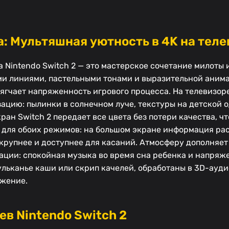
: Мультяшная уютность в 4K на тел
а Nintendo Switch 2 — это мастерское сочетание милоты 
ми линиями, пастельными тонами и выразительной ани
мягчает напряженность игрового процесса. На телевизор
ацию: пылинки в солнечном луче, текстуры на детской 
ан Switch 2 передает все цвета без потери качества, ч
 для обоих режимов: на большом экране информация ра
я крупнее и доступнее для касаний. Атмосферу дополняе
ации: спокойная музыка во время сна ребенка и напряж
ульканье каши или скрип качелей, обработаны в 3D-ауд
ужение.
в Nintendo Switch 2