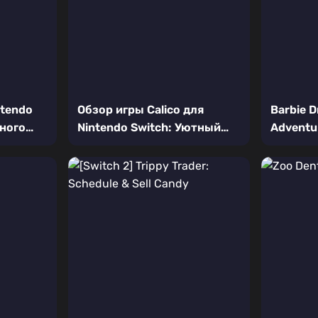
ntendo
Обзор игры Calico для
Barbie 
тного
Nintendo Switch: Уютный
Adventu
енщика
симулятор кафе для
Switch:
животных
фанатов