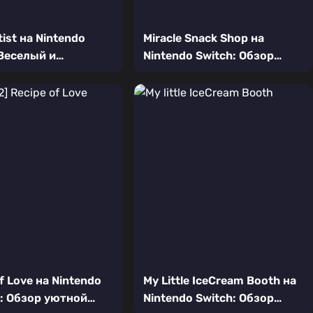
ist на Nintendo
Miracle Snack Shop на
 Веселый и
Nintendo Switch: Обзор
щий
уютного кулинарного
логический
симулятора в волшебном
ор
лесу
f Love на Nintendo
My Little IceCream Booth на
2: Обзор уютной
Nintendo Switch: Обзор