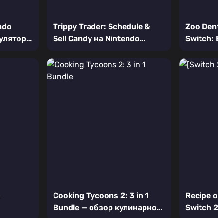
ndo
Trippy Trader: Schedule &
Zoo Dent
улятор
Sell Candy на Nintendo
Switch:
яющего
Switch — Обзор сладкого
обучаю
бизнес-симулятора
стомато
симулят
а
Cooking Tycoons 2: 3 in 1
Recipe o
Bundle — обзор кулинарного
Switch 