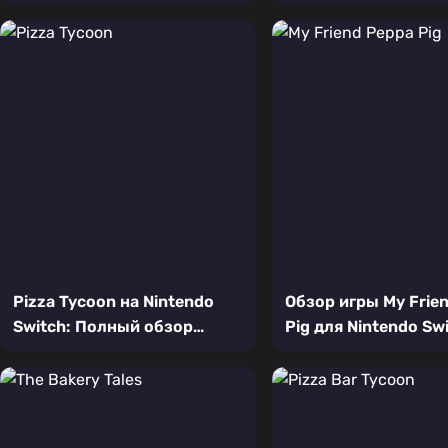
Трогательное путешествие
Подробный обзор 
в загробный мир
симулятора кафе
Pizza Tycoon на Nintendo
Обзор игры My Frie
Switch: Полный обзор
Pig для Nintendo Swi
бизнес-симулятора
Первое приключени
пиццерии для консоли
самых маленьких