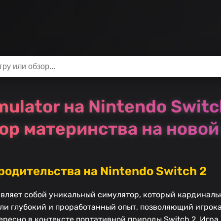
mulator на Nintendo Swit
ор материнства на новой
родительства на Nintendo Switch 2
ставляет собой уникальный симулятор, который кардиналь
али глубокий и проработанный опыт, позволяющий игрока
ересно в контексте портативной природы Switch 2. Игра