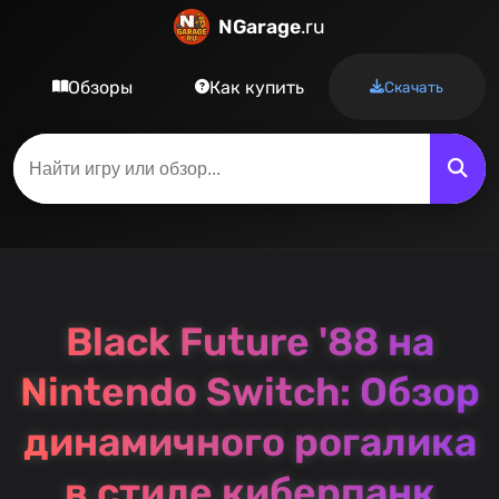
NGarage
.ru
Обзоры
Как купить
Скачать
Black Future '88 на
Nintendo Switch: Обзор
динамичного рогалика
в стиле киберпанк