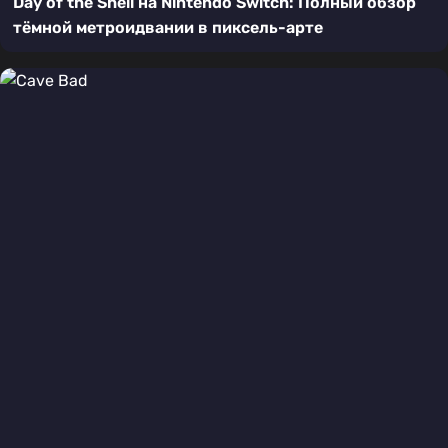
Day of the Shell на Nintendo Switch: Полный обзор
тёмной метроидвании в пиксель-арте