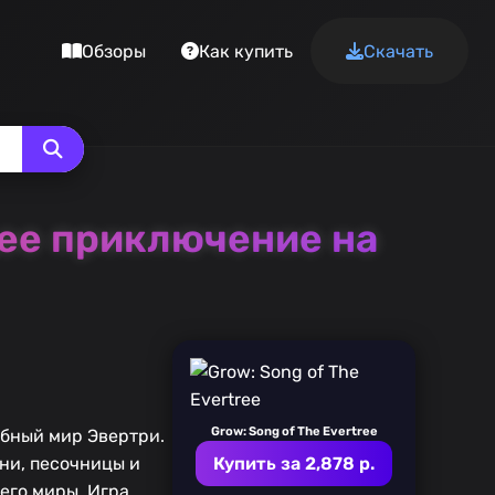
Обзоры
Как купить
Скачать
щее приключение на
Grow: Song of The Evertree
ебный мир Эвертри.
зни, песочницы и
Купить за 2,878 р.
его миры. Игра