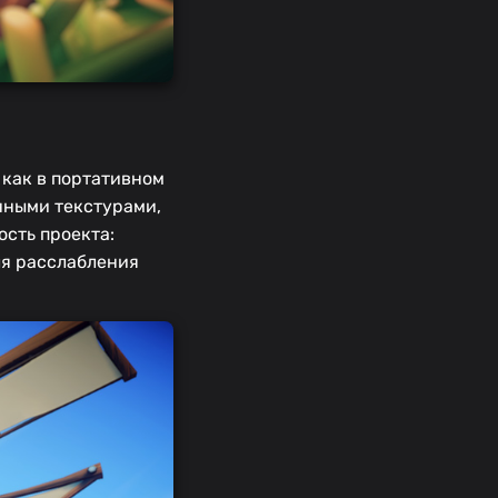
 как в портативном
нными текстурами,
сть проекта:
ля расслабления