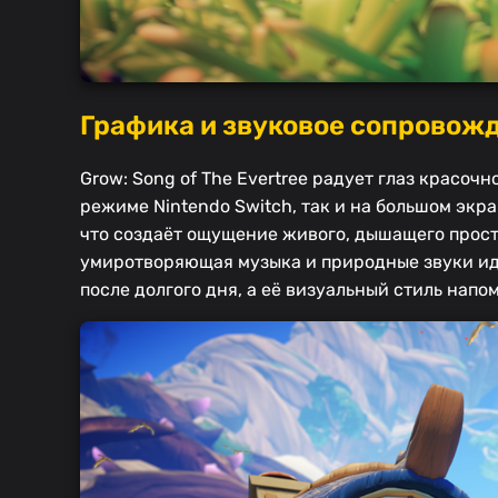
Графика и звуковое сопровож
Grow: Song of The Evertree радует глаз красоч
режиме Nintendo Switch, так и на большом эк
что создаёт ощущение живого, дышащего прост
умиротворяющая музыка и природные звуки ид
после долгого дня, а её визуальный стиль нап