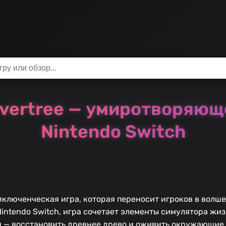
 Evertree — умиротворяю
Nintendo Switch
приключенческая игра, которая переносит игроков в волш
Nintendo Switch, игра сочетает элементы симулятора жи
я — восстановить древнее древо и оживить окружающие 