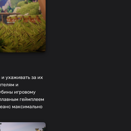
 и ухаживать за их
ителям и
лубины игровому
 плавным геймплеем
 сеанс максимально