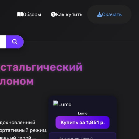
Обзоры
Как купить
Скачать
остальгический
клоном
Lumo
 вдохновленный
Купить за 1,851 р.
 портативный режим,
лавный герой —
Как купить игру?