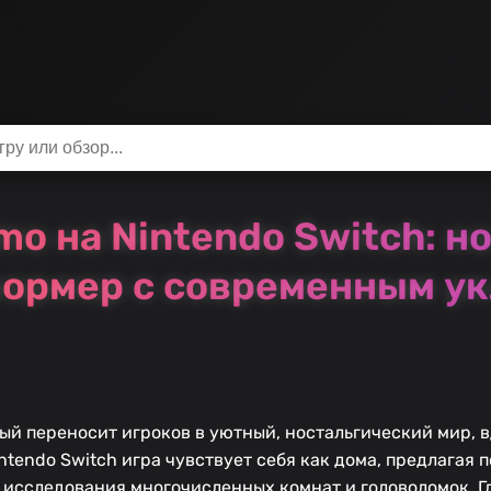
mo на Nintendo Switch: н
ормер с современным у
ый переносит игроков в уютный, ностальгический мир,
ntendo Switch игра чувствует себя как дома, предлагая
 исследования многочисленных комнат и головоломок. Г