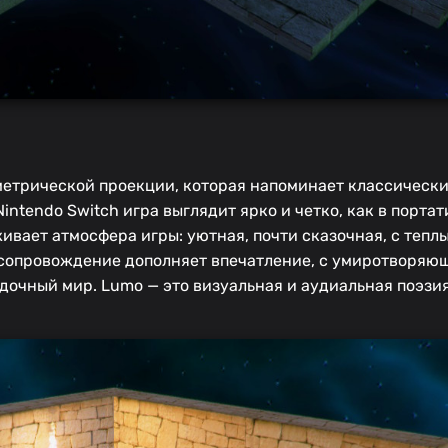
етрической проекции, которая напоминает классические
ntendo Switch игра выглядит ярко и четко, как в порта
ивает атмосфера игры: уютная, почти сказочная, с тепл
сопровождение дополняет впечатление, с умиротворяю
адочный мир. Lumo — это визуальная и аудиальная поэзи