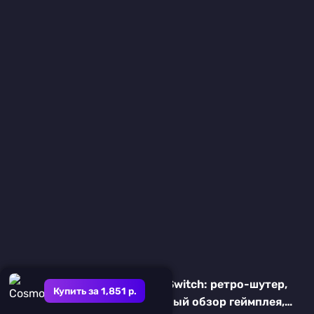
Raging Blasters на Nintendo Switch: ретро-шутер,
Купить за 1,851 р.
который вернул 90-е — полный обзор геймплея,