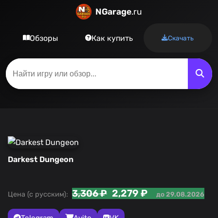
NGarage
.ru
Обзоры
Как купить
Скачать
Darkest Dungeon
2,279 ₽
3,306 ₽
Цена (с русским):
до 29.08.2026
Telegram
Avito
VK