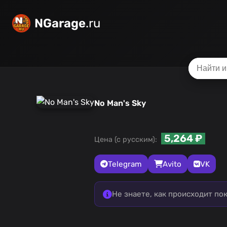
NGarage
.ru
No Man's Sky
5,264 ₽
Цена (с русским):
Telegram
Avito
VK
Не знаете, как происходит по