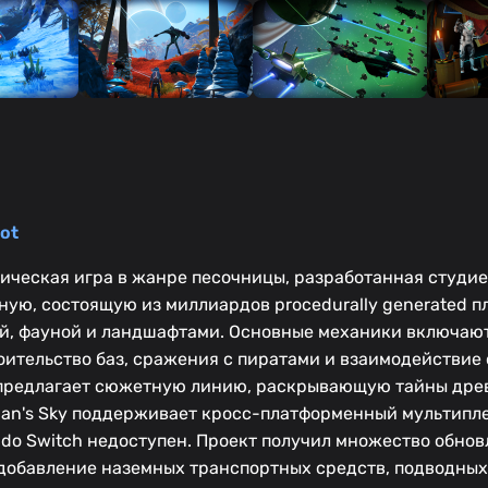
ot
ическая игра в жанре песочницы, разработанная студие
ую, состоящую из миллиардов procedurally generated п
ой, фауной и ландшафтами. Основные механики включаю
оительство баз, сражения с пиратами и взаимодействие
 предлагает сюжетную линию, раскрывающую тайны дре
an's Sky поддерживает кросс-платформенный мультипле
ndo Switch недоступен. Проект получил множество обнов
добавление наземных транспортных средств, подводных