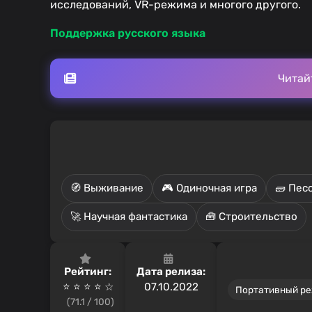
исследований, VR-режима и многого другого.
Поддержка русского языка
Читай
🧭 Выживание
🎮 Одиночная игра
🧱 Пес
🚀 Научная фантастика
🧰 Строительство
Рейтинг:
Дата релиза:
⭐ ⭐ ⭐ ⭐️ ☆
07.10.2022
Портативный р
(71.1 / 100)