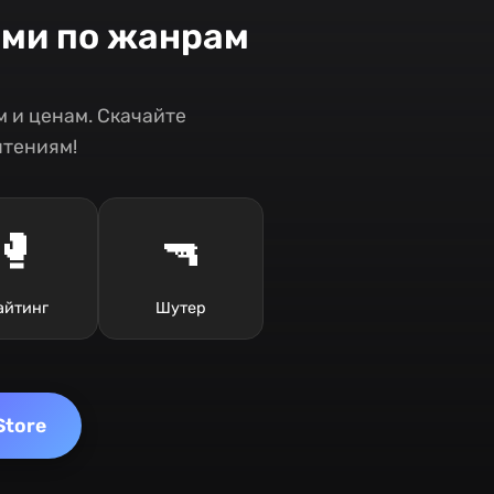
ами по жанрам
 и ценам. Скачайте
чтениям!
🥊
🔫
айтинг
Шутер
Store