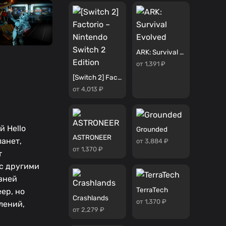
ARK: Survival Evolved
от 1,391 ₽
[Switch 2] Factorio – Nintendo Switch 2 Edition
от 4,013 ₽
й Hello
Grounded
ASTRONEER
ланет,
от 3,884 ₽
от 1,370 ₽
т
 с другими
вней
TerraTech
ер, но
Crashlands
от 1,370 ₽
лений,
от 2,279 ₽