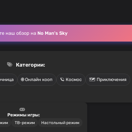
те наш обзор на
No Man's Sky
Категории:
очница
🌐 Онлайн кооп
🪐 Космос
🗺️ Приключения
Режимы игры:
ежим
ТВ-режим
Настольный режим