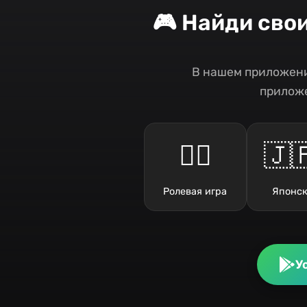
🎮 Найди сво
В нашем приложени
приложе
🧙‍♂️
🇯
Ролевая игра
Японск
У