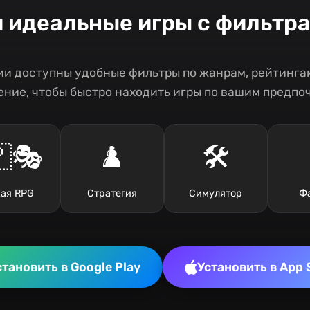
и идеальные игры с фильтр
и доступны удобные фильтры по жанрам, рейтингам
ние, чтобы быстро находить игры по вашим предпо
🎭
♟️
🛠️
ая RPG
Стратегия
Симулятор
Ф
становить в Google Play
Установить в App 