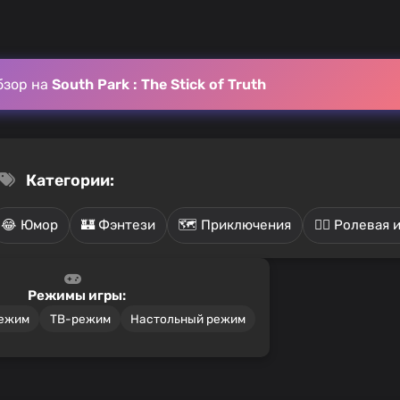
бзор на
South Park : The Stick of Truth
Категории:
😂 Юмор
🏰 Фэнтези
🗺️ Приключения
🧙‍♂️ Ролевая 
Режимы игры:
режим
ТВ-режим
Настольный режим