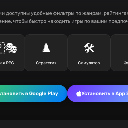
и доступны удобные фильтры по жанрам, рейтингам
ние, чтобы быстро находить игры по вашим предпо
🎭
♟️
🛠️
ая RPG
Стратегия
Симулятор
Ф
становить в Google Play
Установить в App 