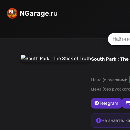
NGarage
.ru
South Park : The 
Цена (с русским):
Цена (без русского
Telegram
Не знаете, к