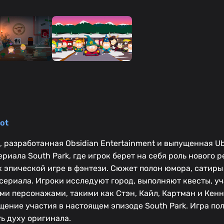
ot
ра, разработанная Obsidian Entertainment и выпущенная Ub
иала South Park, где игрок берет на себя роль нового р
х эпической игре в фэнтези. Сюжет полон юмора, сатиры
сериала. Игроки исследуют город, выполняют квесты, у
ми персонажами, такими как Стэн, Кайл, Картман и Кенн
щение участия в настоящем эпизоде South Park. Игра по
ь духу оригинала.