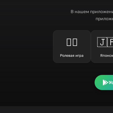
В нашем приложени
приложе
🧙‍♂️
🇯
Ролевая игра
Японск
У