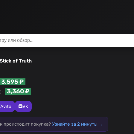
Stick of Truth
3,595 ₽
3,360 ₽
):
Avito
VK
ак происходит покупка?
Узнайте за 2 минуты →