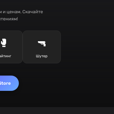
 и ценам. Скачайте
чтениям!
🥊
🔫
айтинг
Шутер
Store