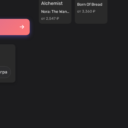
Born Of Bread
от 3,360 ₽
Nora: The Wannabe Alchemist
от 2,547 ₽
игра