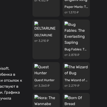
от 4,152 ₽
Paper Mario: The Origami King
от 1,370 ₽
DELTARUNE
от 3,210 ₽
Bug Fables: The Everlasting Sapling
от 2,878 ₽
isoft.
ебенка в
Quest Hunter
The Wizard of Bug
 и отсылок к
от 3,360 ₽
от 2,279 ₽
частвуют в
и. Графика
лучила