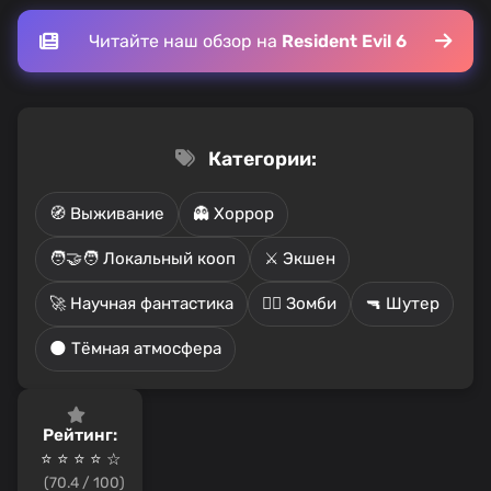
Читайте наш обзор на
Resident Evil 6
Категории:
🧭 Выживание
👻 Хоррор
🧑‍🤝‍🧑 Локальный кооп
⚔️ Экшен
🚀 Научная фантастика
🧟‍♂️ Зомби
🔫 Шутер
🌑 Тёмная атмосфера
Рейтинг:
⭐ ⭐ ⭐ ⭐️ ☆
(70.4 / 100)