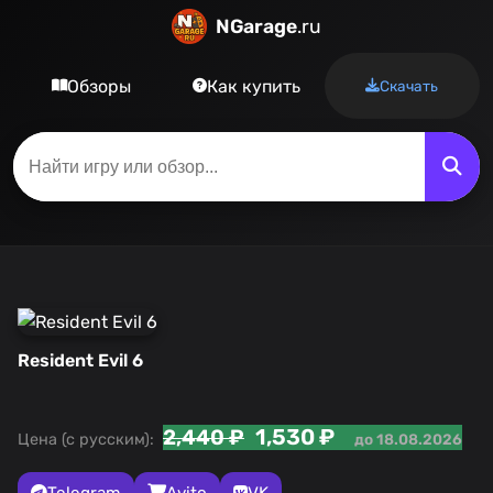
NGarage
.ru
Обзоры
Как купить
Скачать
Resident Evil 6
1,530 ₽
2,440 ₽
Цена (с русским):
до 18.08.2026
Telegram
Avito
VK