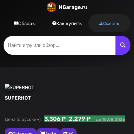
NGarage
.ru
Обзоры
Как купить
Скачать
SUPERHOT
2,279 ₽
3,306 ₽
Цена (с русским):
до 15.08.2026
Telegram
Avito
VK