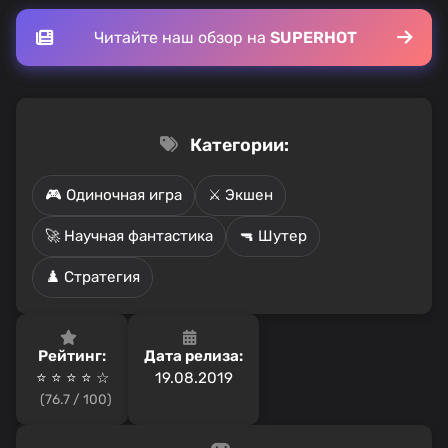
Читайте наш обзор на
SUPERHOT
Категории:
🎮 Одиночная игра
⚔️ Экшен
🚀 Научная фантастика
🔫 Шутер
♟️ Стратегия
Рейтинг:
Дата релиза:
⭐ ⭐ ⭐ ⭐️ ☆
19.08.2019
(76.7 / 100)