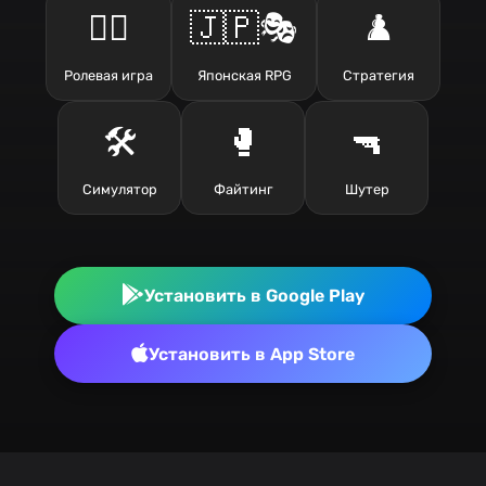
🧙‍♂️
🇯🇵🎭
♟️
Ролевая игра
Японская RPG
Стратегия
🛠️
🥊
🔫
Симулятор
Файтинг
Шутер
Установить в Google Play
Установить в App Store