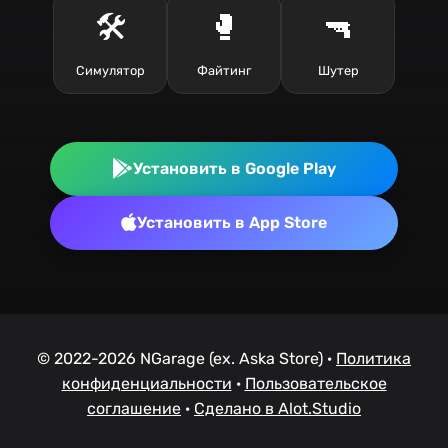
🛠️
🥊
🔫
Симулятор
Файтинг
Шутер
Установить в Google Play
Установить в App Store
© 2022-2026 NGarage (ex. Aska Store) ·
Политика
конфиденциальности
·
Пользовательское
соглашение
·
Сделано в Alot.Studio