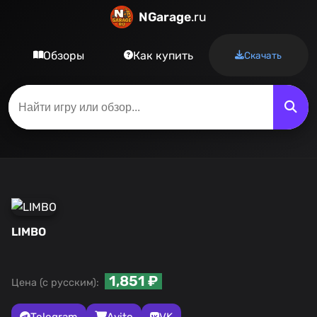
NGarage
.ru
Обзоры
Как купить
Скачать
LIMBO
1,851 ₽
Цена (с русским):
Telegram
Avito
VK