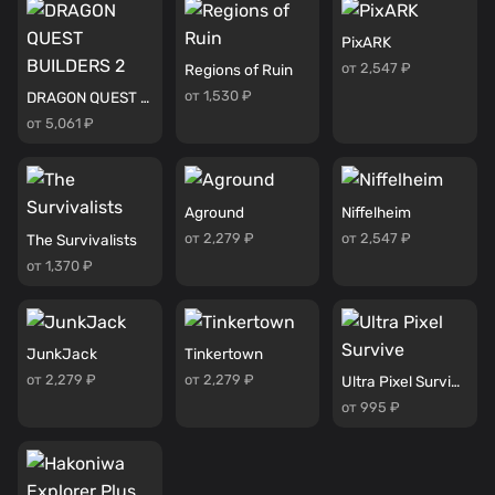
PixARK
от 2,547 ₽
Regions of Ruin
от 1,530 ₽
DRAGON QUEST BUILDERS 2
от 5,061 ₽
Aground
Niffelheim
от 2,279 ₽
от 2,547 ₽
The Survivalists
от 1,370 ₽
JunkJack
Tinkertown
от 2,279 ₽
от 2,279 ₽
Ultra Pixel Survive
от 995 ₽