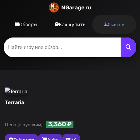
NGarage
.ru
Обзоры
Как купить
Скачать
Terraria
3,360 ₽
Цена (с русским):
Telegram
Avito
VK