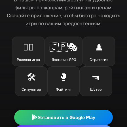
фильтры по жанрам, рейтингам и ценам.
Скачайте приложение, чтобы быстро находить
игры по вашим предпочтениям!
🧙‍♂️
🇯🇵🎭
♟️
Ролевая игра
Японская RPG
Стратегия
🛠️
🥊
🔫
Симулятор
Файтинг
Шутер
Установить в Google Play