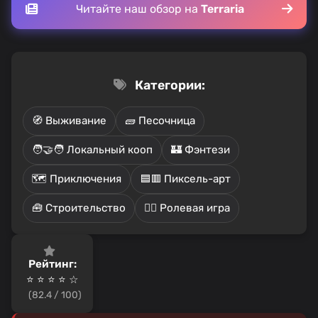
Читайте наш обзор на
Terraria
Категории:
🧭 Выживание
🧱 Песочница
🧑‍🤝‍🧑 Локальный кооп
🏰 Фэнтези
🗺️ Приключения
🟦🟥 Пиксель-арт
🧰 Строительство
🧙‍♂️ Ролевая игра
Рейтинг:
⭐ ⭐ ⭐ ⭐ ☆
(82.4 / 100)