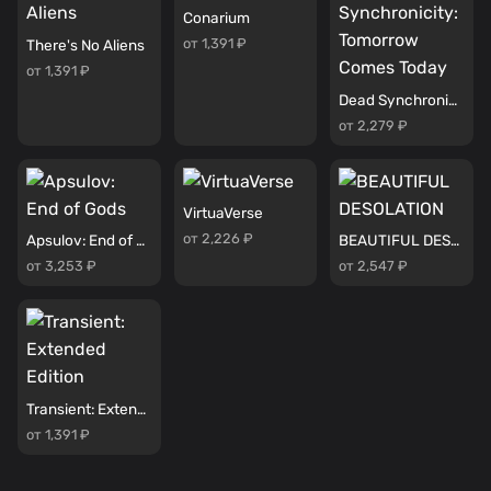
Conarium
от 1,391 ₽
There's No Aliens
от 1,391 ₽
Dead Synchronicity: Tomorrow Comes Today
от 2,279 ₽
VirtuaVerse
от 2,226 ₽
Apsulov: End of Gods
BEAUTIFUL DESOLATION
от 3,253 ₽
от 2,547 ₽
Transient: Extended Edition
от 1,391 ₽