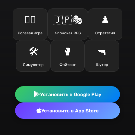
🧙‍♂️
🇯🇵🎭
♟️
Ролевая игра
Японская RPG
Стратегия
🛠️
🥊
🔫
Симулятор
Файтинг
Шутер
Установить в Google Play
Установить в App Store