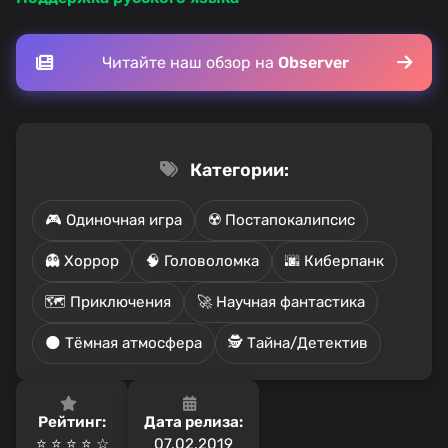
Читайте наш обзор на
Observer
Категории:
🎮 Одиночная игра
☢️ Постапокалипсис
👻 Хоррор
🧠 Головоломка
🌆 Киберпанк
🗺️ Приключения
🚀 Научная фантастика
🌑 Тёмная атмосфера
🕵️ Тайна/Детектив
Рейтинг:
Дата релиза:
⭐ ⭐ ⭐ ⭐️ ☆
07.02.2019