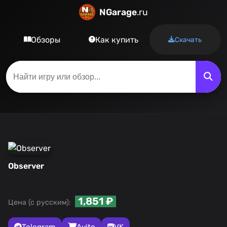
NGarage
.ru
Обзоры
Как купить
Скачать
Observer
1,851 ₽
Цена (с русским):
Telegram
Avito
VK