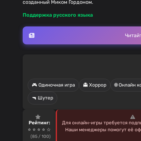
созданный Миком Гордоном.
Поддержка русского языка
Читай
🎮 Одиночная игра
👻 Хоррор
🌐 Онлайн к
🔫 Шутер
Рейтинг:
Для онлайн-игры требуется подпи
⭐ ⭐ ⭐ ⭐ ☆
Наши менеджеры помогут её офо
(85 / 100)