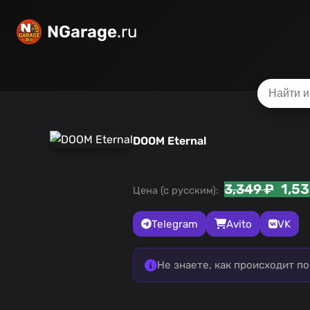
NGarage
.ru
DOOM Eternal
1,53
3,349 ₽
Цена (с русским):
Telegram
Avito
VK
Не знаете, как происходит п