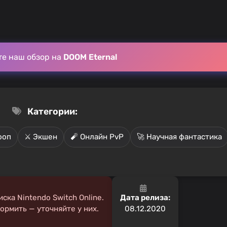
те наш обзор на
DOOM Eternal
Категории:
ооп
⚔️ Экшен
🧨 Онлайн PvP
🚀 Научная фантастика
ска Nintendo Switch Online.
Дата релиза:
рмить — уточняйте у них.
08.12.2020