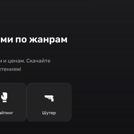
ами по жанрам
 и ценам. Скачайте
чтениям!
🥊
🔫
айтинг
Шутер