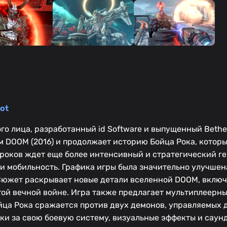
ot
го лица, разработанный id Software и выпущенный Beth
м DOOM (2016) и продолжает историю Бойца Рока, котор
гроков ждет еще более интенсивный и стратегический г
 мобильность. Графика игры была значительно улучшена
Сюжет раскрывает новые детали вселенной DOOM, вклю
той вечной войне. Игра также предлагает мультиплеерн
Бойца Рока сражается против двух демонов, управляемых
ки за свою боевую систему, визуальные эффекты и саун