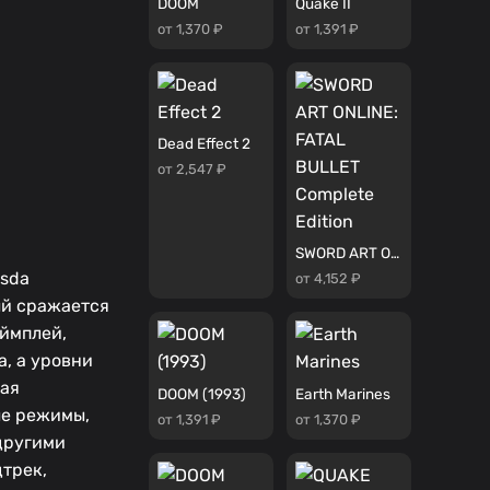
DOOM
Quake II
от 1,370 ₽
от 1,391 ₽
Dead Effect 2
от 2,547 ₽
SWORD ART ONLINE: FATAL BULLET Complete Edition
esda
от 4,152 ₽
ый сражается
еймплей,
, а уровни
чая
DOOM (1993)
Earth Marines
ые режимы,
от 1,391 ₽
от 1,370 ₽
 другими
дтрек,