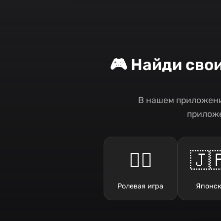
🎮 Найди сво
В нашем приложени
приложе
🧙‍♂️
🇯
Ролевая игра
Японск