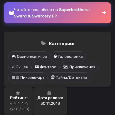
Читайте наш обзор на
Superbrothers:
Sword & Sworcery EP
Категории:
🎮 Одиночная игра
🧠 Головоломка
⚔️ Экшен
🏰 Фэнтези
🗺️ Приключения
🟦🟥 Пиксель-арт
🕵️ Тайна/Детектив
Рейтинг:
Дата релиза:
⭐ ⭐ ⭐ ⭐️ ☆
30.11.2018
(76.8 / 100)