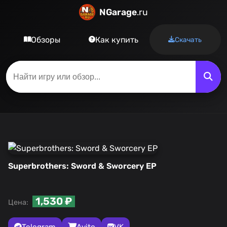
NGarage
.ru
Обзоры
Как купить
Скачать
Superbrothers: Sword & Sworcery EP
1,530 ₽
Цена:
Telegram
Avito
VK