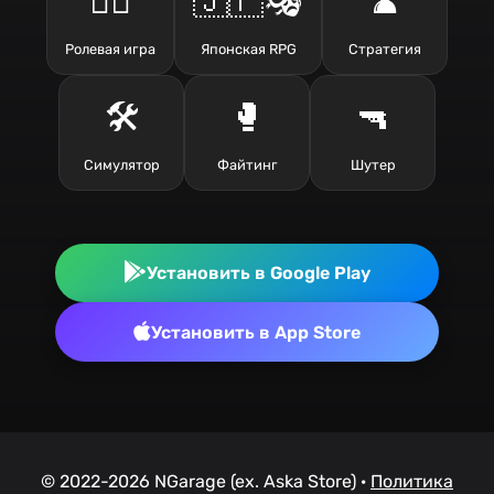
🧙‍♂️
🇯🇵🎭
♟️
Ролевая игра
Японская RPG
Стратегия
🛠️
🥊
🔫
Симулятор
Файтинг
Шутер
Установить в Google Play
Установить в App Store
© 2022-2026 NGarage (ex. Aska Store) ·
Политика